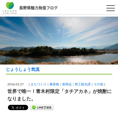
t
o
g
g
l
e
n
a
v
i
g
a
t
i
o
n
じょうしょう気流
2016.01.27 ［
まちづくり
農産物
新商品
商工観光課
その他
］
世界で唯一！青木村限定「タチアカネ」が焼酎に
なりました。