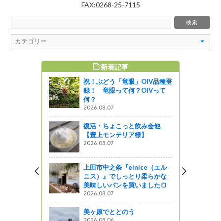
FAX:0268-25-7115
新着記事
すめ記事
祝！ぶどう「竜眼」OIV品種登
遺産 大河
録！ 竜眼って何？OIVって
した！
何？
2026.08.07
しょ！！
復活・ちょこっと飲み会他
描く 原田
【豊上モンテリア様】
2026.08.07
上田市中之条『elnice（エル
味噌川ダム
ニス）』でしっとり柔らかな
美味しいパンを買いました🍞
2026.08.07
美ヶ原でととのう
まつり ～
2026.08.06