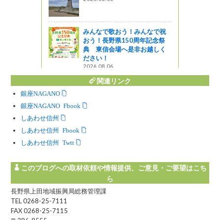
も負けず～
みんなで歌おう！みんなで祝
おう！長野県150周年記念祭
典 東信会場へ是非お越しく
ださい！
2026.08.06
関連リンク
銀座NAGANO
銀座NAGANO Facebook
しあわせ信州
しあわせ信州 Facebook
しあわせ信州 Twitter
このブログへの取材依頼や情報提供、ご意見・ご要望はこち
ら
長野県上田地域振興局総務管理課
TEL 0268-25-7111
FAX 0268-25-7115