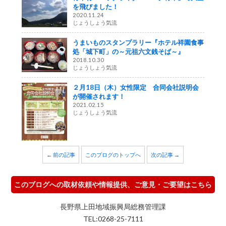
を飛びました！
2020.11.24
じょうしょう気流
うまいものスタンプラリー『ホテル祥園食事
処「城下町」の～元祖六文銭そば～』
2018.10.30
じょうしょう気流
２月18日（木）女性限定 合同会社説明会
が開催されます！
2021.02.15
じょうしょう気流
← 前の記事
このブログのトップへ
次の記事 →
このブログへの取材依頼や情報提供、ご意見・ご要望はこちら
長野県上田地域振興局総務管理課
TEL:0268-25-7111