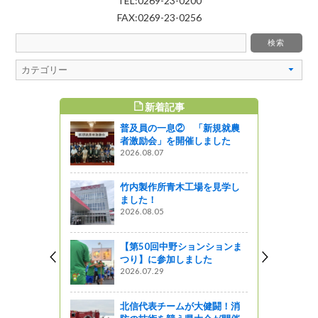
TEL:0269-23-0200
FAX:0269-23-0256
新着記事
すめ記事
普及員の一息② 「新規就農
者激励会」を開催しました
2026.08.07
竹内製作所青木工場を見学し
ました！
2026.08.05
【第50回中野ションションま
つり】に参加しました
2026.07.29
北信代表チームが大健闘！消