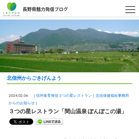
t
o
g
g
l
e
n
a
v
i
g
a
t
i
o
北信州からごきげんよう
n
2024.02.06 ［
信州食育発信３つの星レストラン
北信保健福祉事務所
からのお知らせ
］
３つの星レストラン「間山温泉 ぽんぽこの湯」