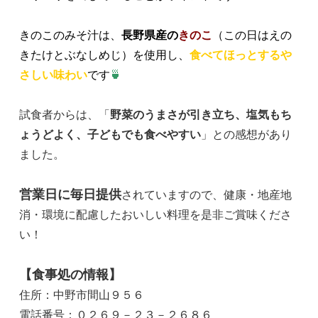
きのこのみそ汁は、
長野県産の
きのこ
（この日はえの
きたけとぶなしめじ）を使用し、
食べてほっとするや
さしい味わい
です
🍵
試食者からは、「
野菜のうまさが引き立ち、塩気もち
ょうどよく、子どもでも食べやすい
」との感想があり
ました。
営業日に毎日提供
され
ていますので、健康・地産地
消・環境に配慮したおいしい料理を是非ご賞味くださ
い！
【食事処の情報】
住所：中野市間山９５６
電話番号：０２６９－２３－２６８６