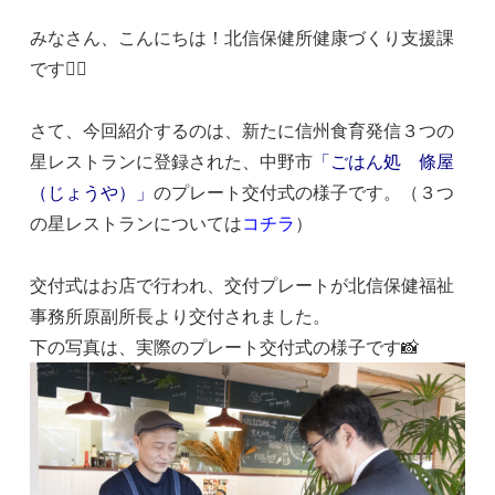
みなさん、こんにちは！北信保健所健康づくり支援課
です🏋️‍♀️
さて、今回紹介するのは、新たに信州食育発信３つの
星レストランに登録された、中野市
「ごはん処 條屋
（じょうや）」
のプレート交付式の様子です。（３つ
の星レストランについては
コチラ
）
交付式はお店で行われ、交付プレートが北信保健福祉
事務所原副所長より交付されました。
下の写真は、実際のプレート交付式の様子です📸