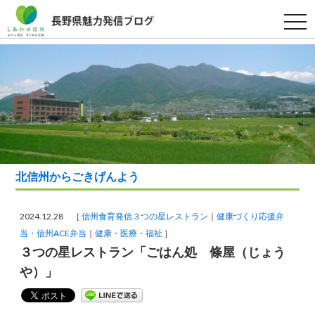
t
o
g
g
l
e
n
a
v
i
g
a
t
i
o
北信州からごきげんよう
n
2024.12.28 ［
信州食育発信３つの星レストラン
健康づくり応援弁
当・信州ACE弁当
健康・医療・福祉
］
３つの星レストラン「ごはん処 條屋（じょう
や）」