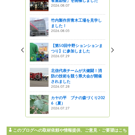
者激励会」を開催しました
2026.08.07
星レストラン
竹内製作所青木工場を見学し
亭」☆３つ
ました！
登録☆
2026.08.05
【第50回中野ションションま
州】３つの
つり】に参加しました
ストランカ
2026.07.29
」さんでテイク
北信代表チームが大健闘！消
防の技術を競う県大会が開催
されました
開設６０周
2026.07.28
要拡大特別
。
カヤの平 ブナの森づくり202
6（夏）
がの
2026.07.27
このブログへの取材依頼や情報提供、ご意見・ご要望はこち