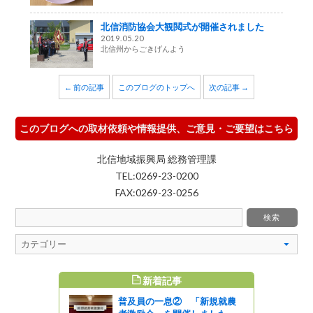
北信消防協会大観閲式が開催されました
2019.05.20
北信州からごきげんよう
← 前の記事
このブログのトップへ
次の記事 →
このブログへの取材依頼や情報提供、ご意見・ご要望はこちら
北信地域振興局 総務管理課
TEL:0269-23-0200
FAX:0269-23-0256
新着記事
すめ記事
普及員の一息② 「新規就農
3月のメニュ