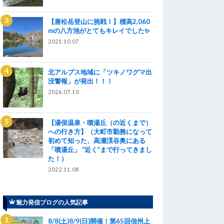
【唐松岳登山に挑戦！】標高2,060
mの八方池がとてもキレイでした✨
2021.10.07
北アルプス地域に「ツキノワグマ出
没警報」が発出！！！
2026.07.10
【湯俣温泉・噴湯丘（の近くまで）
への行き方】（大町市勤務になって
初めて知った、高瀬渓谷奥にある
「噴湯丘」 “近く”まで行ってきまし
た！）
2022.11.08
魅力発信ブログの人気記事
8/8(土)8/9(日)開催！第65回信州上