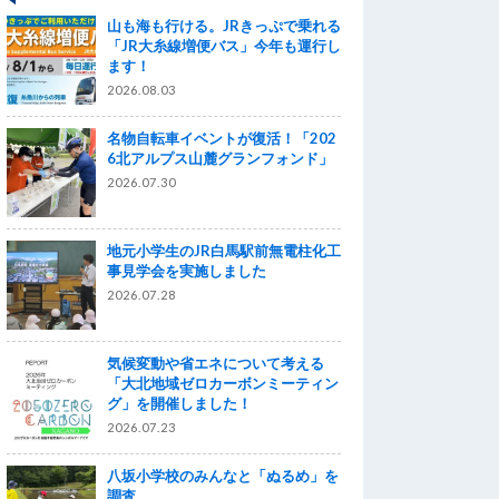
山も海も行ける。JRきっぷで乗れる
「JR大糸線増便バス」今年も運行し
ます！
2026.08.03
名物自転車イベントが復活！「202
6北アルプス山麓グランフォンド」
2026.07.30
地元小学生のJR白馬駅前無電柱化工
事見学会を実施しました
2026.07.28
気候変動や省エネについて考える
「大北地域ゼロカーボンミーティン
グ」を開催しました！
2026.07.23
八坂小学校のみんなと「ぬるめ」を
調査