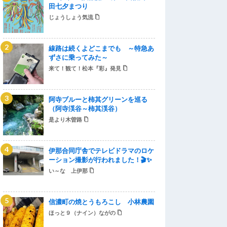
田七夕まつり
じょうしょう気流
線路は続くよどこまでも ～特急あ
ずさに乗ってみた～
来て！観て！松本『彩』発見
阿寺ブルーと柿其グリーンを巡る
（阿寺渓谷～柿其渓谷）
是より木曽路
伊那合同庁舎でテレビドラマのロケ
ーション撮影が行われました！🎬✨
い～な 上伊那
信濃町の焼とうもろこし 小林農園
ほっと９（ナイン）ながの