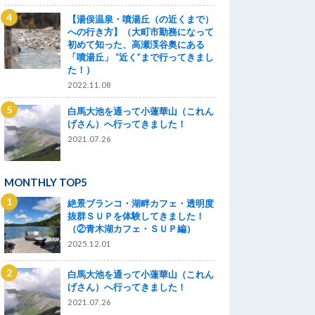
【湯俣温泉・噴湯丘（の近くまで）
への行き方】（大町市勤務になって
初めて知った、高瀬渓谷奥にある
「噴湯丘」 “近く”まで行ってきまし
た！）
2022.11.08
白馬大池を通って小蓮華山（これん
げさん）へ行ってきました！
2021.07.26
MONTHLY TOP5
絶景ブランコ・湖畔カフェ・透明度
抜群ＳＵＰを体験してきました！
（②青木湖カフェ・ＳＵＰ編）
2025.12.01
白馬大池を通って小蓮華山（これん
げさん）へ行ってきました！
2021.07.26