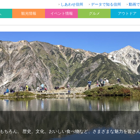
しあわせ信州
データで知る信州
動画で
人
観光情報
イベント情報
グルメ
アウトドア
もちろん、 歴史、文化、おいしい食べ物など、さまざまな魅力を皆さ