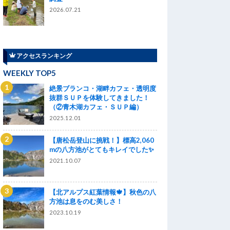
2026.07.21
アクセスランキング
WEEKLY TOP5
絶景ブランコ・湖畔カフェ・透明度
抜群ＳＵＰを体験してきました！
（②青木湖カフェ・ＳＵＰ編）
2025.12.01
【唐松岳登山に挑戦！】標高2,060
mの八方池がとてもキレイでした✨
2021.10.07
【北アルプス紅葉情報🍁】秋色の八
方池は息をのむ美しさ！
2023.10.19