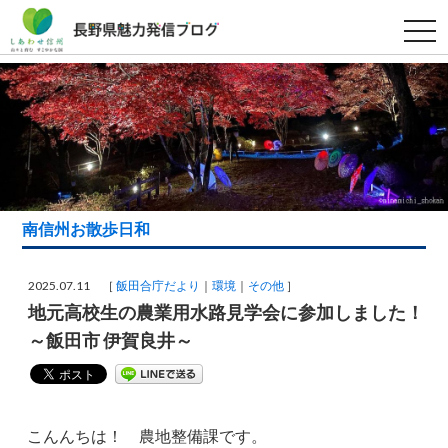
t
o
g
g
l
e
n
a
v
i
g
a
t
i
南信州お散歩日和
o
n
2025.07.11 ［
飯田合庁だより
環境
その他
］
地元高校生の農業用水路見学会に参加しました！
～飯田市 伊賀良井～
こんんちは！ 農地整備課です。