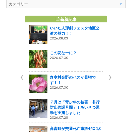
新着記事
すめ記事
いいだ人形劇フェスタ地区公
徒による
演の魅力！！
に参加しま
2026.08.03
この花なーに？
2026.07.30
用水路見学
！～飯田市
泰阜村金野のハスが見頃で
す！！
2026.07.30
水路の現場
７月は「青少年の被害・非行
防止強調月間」！あいさつ運
動を実施しました
2026.07.28
高森町が交通死亡事故ゼロ1,0