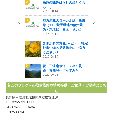
高原の味みはらしの焼とうも
ろこし
2013.08.14
魅力満載のローカル線！飯田
羽場の大柊
線（11）驚天動地の信州最
強・秘境駅「田本」その２
2014.11.14
まさかあの黄色い花が… 特定
の焼とうも
外来生物の拡散防止にご協力
ください！
2017.06.19
が… 特定
祝 三遠南信道トンネル貫
止にご協力
通 青崩峠へ行ってみた
2023.09.26
このブログへの取材依頼や情報提供、ご意見・ご要望はこち
ら
長野県南信州地域振興局総務管理課
TEL 0265-23-1111
FAX 0265-53-0404
〒395-0034