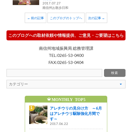
2017.07.27
南信州お散歩日和
← 前の記事
このブログのトップへ
次の記事 →
このブログへの取材依頼や情報提供、ご意見・ご要望はこちら
南信州地域振興局 総務管理課
TEL:0265-53-0400
FAX:0265-53-0404
MONTHLY TOP5
魅
方 ～6月
アレチウリの見分け方 ～6月
強化月間で
はアレチウリ駆除強化月間で
す～
2017.06.22