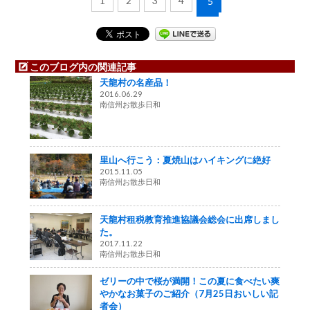
1
2
3
4
5
このブログ内の関連記事
天龍村の名産品！
2016.06.29
南信州お散歩日和
里山へ行こう：夏焼山はハイキングに絶好
2015.11.05
南信州お散歩日和
天龍村租税教育推進協議会総会に出席しまし
た。
2017.11.22
南信州お散歩日和
ゼリーの中で桜が満開！この夏に食べたい爽
やかなお菓子のご紹介（7月25日おいしい記
者会）