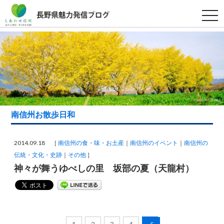
t
o
g
g
l
e
n
a
v
i
g
a
t
i
南信州お散歩日和
o
n
2014.09.18 ［
南信州の食・味・お土産
南信州のイベント
南信州の
伝統・文化・史跡
その他
］
神々が舞うゆべしの里 坂部の夏（天龍村）