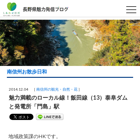
t
o
g
g
l
e
n
a
v
i
g
a
t
i
南信州お散歩日和
o
n
2014.12.04 ［
南信州の観光・自然・花
］
魅力満載のローカル線！飯田線（13）泰阜ダム
と発電所「門島」駅
地域政策課のHKです。