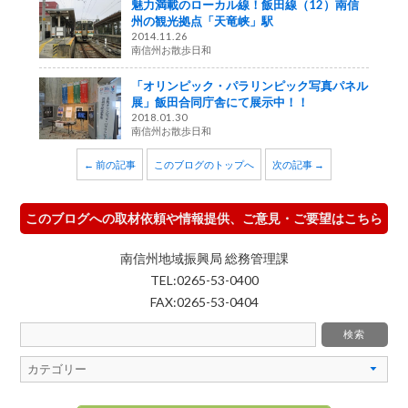
魅力満載のローカル線！飯田線（12）南信
州の観光拠点「天竜峡」駅
2014.11.26
南信州お散歩日和
「オリンピック・パラリンピック写真パネル
展」飯田合同庁舎にて展示中！！
2018.01.30
南信州お散歩日和
← 前の記事
このブログのトップへ
次の記事 →
このブログへの取材依頼や情報提供、ご意見・ご要望はこちら
南信州地域振興局 総務管理課
TEL:0265-53-0400
FAX:0265-53-0404