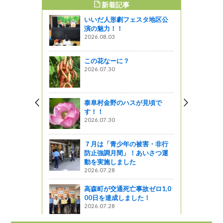
新着記事
すめ記事
いいだ人形劇フェスタ地区公
力を発見！
演の魅力！！
ニターツア
2026.08.03
っと通信～
この花なーに？
2026.07.30
園』伝える
（写真）募
泰阜村金野のハスが見頃で
ャーツアー
す！！
2026.07.30
も健康であ
ふるさとの
」へ
７月は「青少年の被害・非行
防止強調月間」！あいさつ運
動を実施しました
2026.07.28
える研究会2
高森町が交通死亡事故ゼロ1,0
00日を達成しました！
2026.07.28