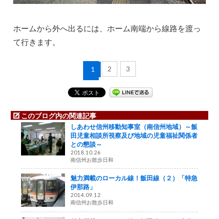
ホームから外へ出るには、ホーム南端から線路を渡っ
て行きます。
2
3
1
このブログ内の関連記事
しあわせ信州移動知事室（南信州地域）～飯
田児童相談所視察及び地域の児童福祉関係者
との懇談～
2018.10.26
南信州お散歩日和
魅力満載のローカル線！飯田線（２）「特急
伊那路」
2014.09.12
南信州お散歩日和