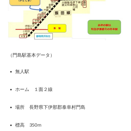
（門島駅基本データ）
無人駅
ホーム １面２線
場所 長野県下伊那郡泰阜村門島
標高 350ｍ