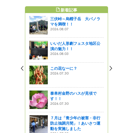
新着記事
すめ記事
三伏峠～烏帽子岳 大パノラ
ル線！飯田
マを満喫！！
那田島駅」
2026.08.07
いいだ人形劇フェスタ地区公
向けること
演の魅力！！
まる
2026.08.03
この花なーに？
・篠ノ井線
2026.07.30
』発見
泰阜村金野のハスが見頃で
も健康であ
す！！
ふるさとの
2026.07.30
」へ
７月は「青少年の被害・非行
防止強調月間」！あいさつ運
動を実施しました