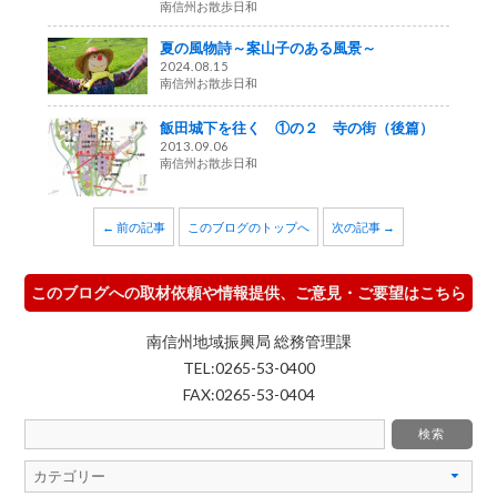
南信州お散歩日和
夏の風物詩～案山子のある風景～
2024.08.15
南信州お散歩日和
飯田城下を往く ①の２ 寺の街（後篇）
2013.09.06
南信州お散歩日和
← 前の記事
このブログのトップへ
次の記事 →
このブログへの取材依頼や情報提供、ご意見・ご要望はこちら
南信州地域振興局 総務管理課
TEL:0265-53-0400
FAX:0265-53-0404