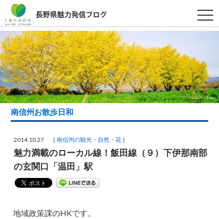
t
o
g
g
l
e
n
a
v
i
g
a
t
i
南信州お散歩日和
o
n
2014.10.27 ［
南信州の観光・自然・花
］
魅力満載のローカル線！飯田線（９）下伊那南部
の玄関口「温田」駅
地域政策課のHKです。