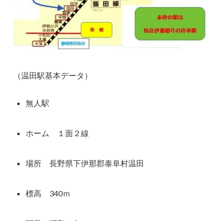
（温田駅基本データ）
無人駅
ホーム １面２線
場所 長野県下伊那郡泰阜村温田
標高 340ｍ