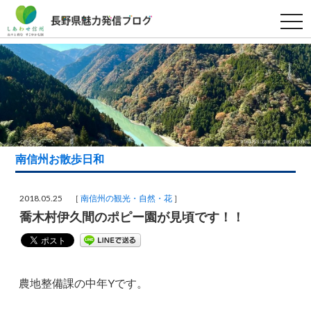
t
o
g
g
l
e
n
a
v
i
g
a
t
i
南信州お散歩日和
o
n
2018.05.25 ［
南信州の観光・自然・花
］
喬木村伊久間のポピー園が見頃です！！
農地整備課の中年Yです。