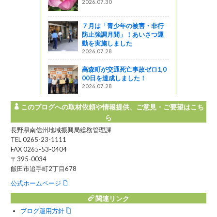
2026.07.30
っと通信～
です
７月は「青少年の被害・非行
防止強調月間」！あいさつ運
図書館ブログ
動を実施しました
2026.07.28
高森町が交通死亡事故ゼロ1,0
00日を達成しました！
2026.07.28
このブログへの取材依頼や情報提供、ご意見・ご要望はこち
ら
長野県南信州地域振興局総務管理課
TEL 0265-23-1111
FAX 0265-53-0404
〒395-0034
飯田市追手町2丁目678
公式ホームページ
関連リンク
ブログ運用方針