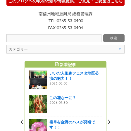
このブログへの取材依頼や情報提供、ご意見・ご要望はこちら
南信州地域振興局 総務管理課
TEL:0265-53-0400
FAX:0265-53-0404
新着記事
すめ記事
いいだ人形劇フェスタ地区公
ジが見頃で
演の魅力！！
2026.08.03
この花なーに？
【霧ヶ峰】
2026.07.30
ャーツアー
が見頃です
泰阜村金野のハスが見頃で
す！！