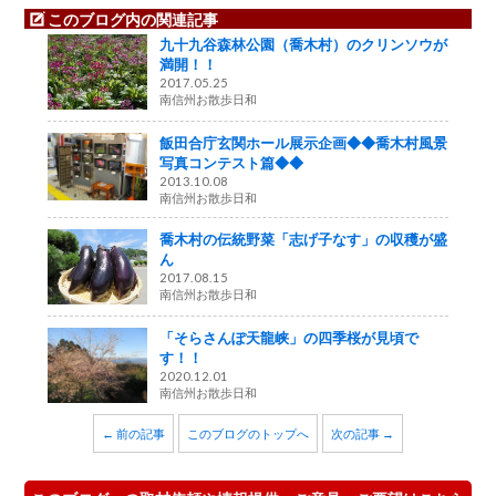
このブログ内の関連記事
九十九谷森林公園（喬木村）のクリンソウが
満開！！
2017.05.25
南信州お散歩日和
飯田合庁玄関ホール展示企画◆◆喬木村風景
写真コンテスト篇◆◆
2013.10.08
南信州お散歩日和
喬木村の伝統野菜「志げ子なす」の収穫が盛
ん
2017.08.15
南信州お散歩日和
「そらさんぽ天龍峡」の四季桜が見頃で
す！！
2020.12.01
南信州お散歩日和
← 前の記事
このブログのトップへ
次の記事 →