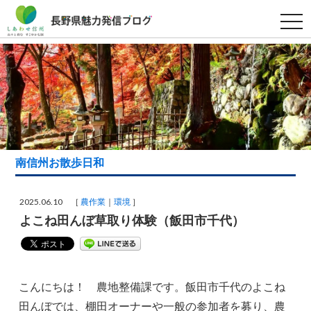
t
o
g
g
l
e
n
a
v
i
g
a
t
i
南信州お散歩日和
o
n
2025.06.10 ［
農作業
環境
］
よこね田んぼ草取り体験（飯田市千代）
こんにちは！ 農地整備課です。飯田市千代のよこね
田んぼでは、棚田オーナーや一般の参加者を募り、農