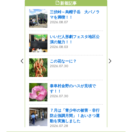
新着記事
すめ記事
三伏峠～烏帽子岳 大パノラ
マを満喫！！
2026.08.07
いいだ人形劇フェスタ地区公
演の魅力！！
2026.08.03
この花なーに？
2026.07.30
泰阜村金野のハスが見頃で
す！！
2026.07.30
７月は「青少年の被害・非行
防止強調月間」！あいさつ運
動を実施しました
2026.07.28