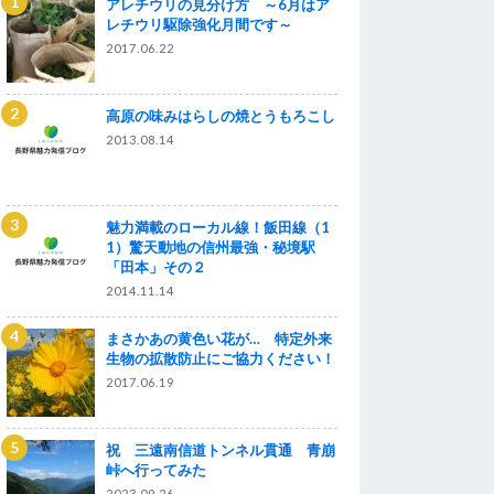
アレチウリの見分け方 ～6月はア
レチウリ駆除強化月間です～
2017.06.22
高原の味みはらしの焼とうもろこし
2013.08.14
魅力満載のローカル線！飯田線（1
1）驚天動地の信州最強・秘境駅
「田本」その２
2014.11.14
まさかあの黄色い花が… 特定外来
生物の拡散防止にご協力ください！
2017.06.19
祝 三遠南信道トンネル貫通 青崩
峠へ行ってみた
2023.09.26