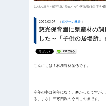
しあわせ信州
>
長野県魅力発信ブログ
>
南信州お散歩日和
>
南
2022.03.07 ［
南信州の林業
］
慈光保育園に県産材の調
した～「子供の居場所」の
こんにちは！林務課林産係です。
今年の冬は例年になく、寒かったですが、
る、まさに三寒四温の今日この頃です。