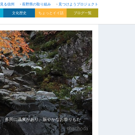
見る信州
長野県の取り組み
見つけようプロジェクト
文化歴史
ちょっとイイ話
ブログ一覧
、 各所に温泉があり、賑やかなお祭りもた