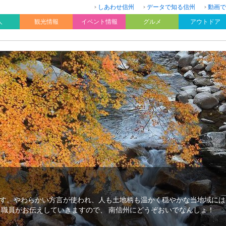
しあわせ信州
データで知る信州
動画で
人
観光情報
イベント情報
グルメ
アウトドア
す。やわらかい方言が使われ、人も土地柄も温かく穏やかな当地域には
を職員がお伝えしていきますので、 南信州にどうぞおいでなんしょ！