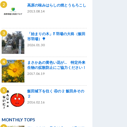
高原の味みはらしの焼とうもろこし
2013.08.14
「始まりの木」⁉ 羽場の大柊（飯田
市羽場）🌳
2026.01.30
まさかあの黄色い花が… 特定外来
生物の拡散防止にご協力ください！
2017.06.19
飯田城下を往く ④の２ 飯田弁その
２
2016.02.16
MONTHLY TOP5