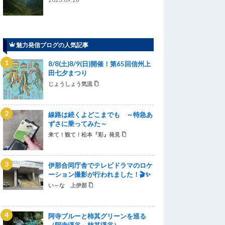
魅力発信ブログの人気記事
8/8(土)8/9(日)開催！第65回信州上
田七夕まつり
じょうしょう気流
線路は続くよどこまでも ～特急あ
ずさに乗ってみた～
来て！観て！松本『彩』発見
伊那合同庁舎でテレビドラマのロケ
ーション撮影が行われました！🎬✨
い～な 上伊那
阿寺ブルーと柿其グリーンを巡る