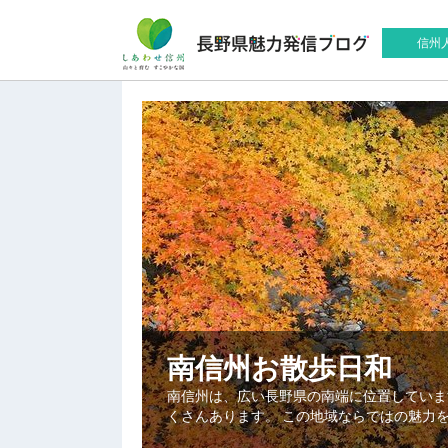
信州
南信州お散歩日和
南信州は、広い長野県の南端に位置していま
くさんあります。 この地域ならではの魅力