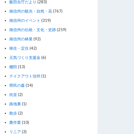
飯田合庁だより
(283)
南信州の観光・自然・花
(767)
南信州のイベント
(319)
南信州の伝統・文化・史跡
(259)
南信州の林業
(92)
移住・定住
(42)
元気づくり支援金
(6)
棚田
(13)
テイクアウト信州
(1)
県民の森
(14)
街並
(2)
路地裏
(1)
散歩
(2)
農作業
(10)
リニア
(3)