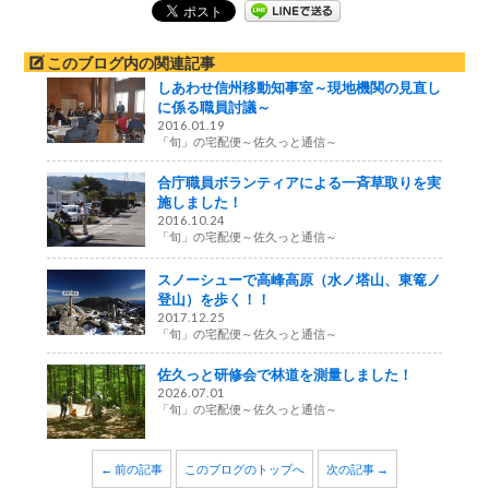
このブログ内の関連記事
しあわせ信州移動知事室～現地機関の見直し
に係る職員討議～
2016.01.19
「旬」の宅配便～佐久っと通信～
合庁職員ボランティアによる一斉草取りを実
施しました！
2016.10.24
「旬」の宅配便～佐久っと通信～
スノーシューで高峰高原（水ノ塔山、東篭ノ
登山）を歩く！！
2017.12.25
「旬」の宅配便～佐久っと通信～
佐久っと研修会で林道を測量しました！
2026.07.01
「旬」の宅配便～佐久っと通信～
← 前の記事
このブログのトップへ
次の記事 →