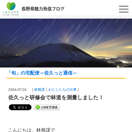
t
o
g
g
l
e
n
a
v
i
g
a
t
i
o
「旬」の宅配便～佐久っと通信～
n
2026.07.01 ［
林務課
わたしたちの仕事
］
佐久っと研修会で林道を測量しました！
こんにちは、林務課で