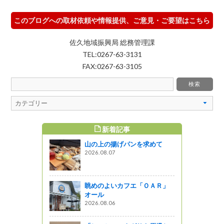
このブログへの取材依頼や情報提供、ご意見・ご要望はこちら
佐久地域振興局 総務管理課
TEL:0267-63-3131
FAX:0267-63-3105
新着記事
すめ記事
山の上の揚げパンを求めて
日記』 Ｖ
2026.08.07
眺めのよいカフエ「ＯＡＲ」
ンティアよ
オール
の１
2026.08.06
ャーツアー