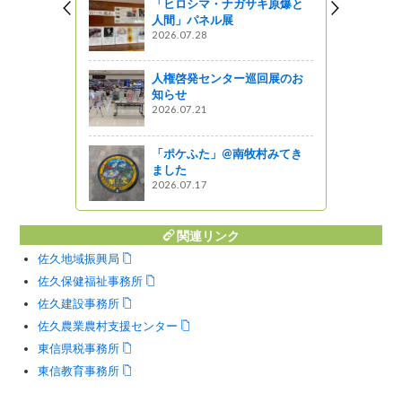
「ヒロシマ・ナガサキ原爆と
地区大会
人間」パネル展
2026.07.28
がの
人権啓発センター巡回展のお
知らせ
ってるの？
2026.07.21
「ポケふた」@南牧村みてき
ました
2026.07.17
関連リンク
佐久地域振興局
佐久保健福祉事務所
佐久建設事務所
佐久農業農村支援センター
東信県税事務所
東信教育事務所