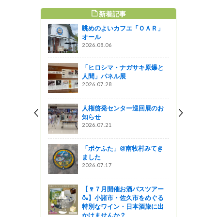
新着記事
すめ記事
眺めのよいカフエ「ＯＡＲ」
した！旧食
オール
生まれ変わ
2026.08.06
っと通信～
「ヒロシマ・ナガサキ原爆と
人間」パネル展
2026.07.28
人権啓発センター巡回展のお
知らせ
2026.07.21
「ポケふた」@南牧村みてき
ました
2026.07.17
【🍷７月開催お酒バスツアー
🍶】小諸市・佐久市をめぐる
特別なワイン・日本酒旅に出
かけませんか？