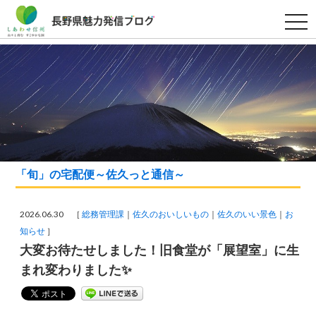
t
o
g
g
l
e
n
a
v
i
g
a
t
i
o
「旬」の宅配便～佐久っと通信～
n
2026.06.30 ［
総務管理課
佐久のおいしいもの
佐久のいい景色
お
知らせ
］
大変お待たせしました！旧食堂が「展望室」に生
まれ変わりました✨