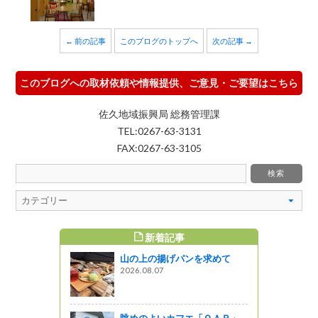
← 前の記事
このブログのトップへ
次の記事 →
このブログへの取材依頼や情報提供、ご意見・ご要望はこちら
佐久地域振興局 総務管理課
TEL:0267-63-3131
FAX:0267-63-3105
新着記事
すめ記事
山の上の揚げパンを求めて
「信州・学
2026.08.07
員研修を行
図書館ブログ