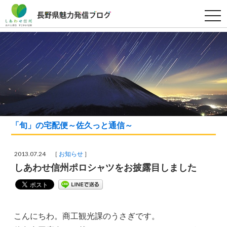
t
o
g
g
l
e
n
a
v
i
g
a
t
i
o
「旬」の宅配便～佐久っと通信～
n
2013.07.24 ［
お知らせ
］
しあわせ信州ポロシャツをお披露目しました
こんにちわ。商工観光課のうさぎです。