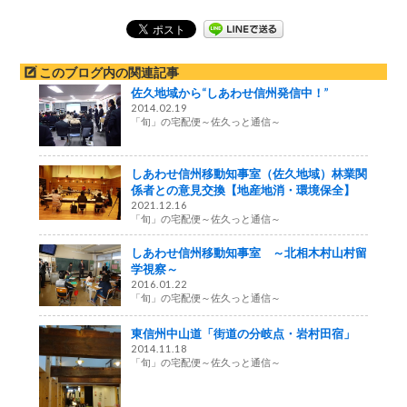
このブログ内の関連記事
佐久地域から“しあわせ信州発信中！”
2014.02.19
「旬」の宅配便～佐久っと通信～
しあわせ信州移動知事室（佐久地域）林業関
係者との意見交換【地産地消・環境保全】
2021.12.16
「旬」の宅配便～佐久っと通信～
しあわせ信州移動知事室 ～北相木村山村留
学視察～
2016.01.22
「旬」の宅配便～佐久っと通信～
東信州中山道「街道の分岐点・岩村田宿」
2014.11.18
「旬」の宅配便～佐久っと通信～