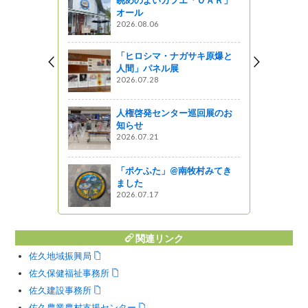
眺めのよいカフエ「ＯＡＲ」
オール
披露目！！
2026.08.06
「ヒロシマ・ナガサキ原爆と
人間」パネル展
2026.07.28
港』で富士
が学校で栽
人権啓発センター巡回展のお
布しまし
知らせ
2026.07.21
』発見
「ポケふた」@南牧村みてき
」
ました
2026.07.17
がの
関連リンク
佐久地域振興局
佐久保健福祉事務所
佐久建設事務所
佐久農業農村支援センター