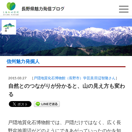
t
o
g
g
l
e
n
a
v
i
g
a
信州魅力発掘人
t
i
o
n
2015.03.27 ［
戸隠地質化石博物館（長野市）学芸員 田辺智隆さん
］
自然とのつながりが分かると、山の見え方も変わ
る
戸隠地質化石博物館では、戸隠だけではなく、広く長
野盆地周辺がどのようにできあがっていったのかを知