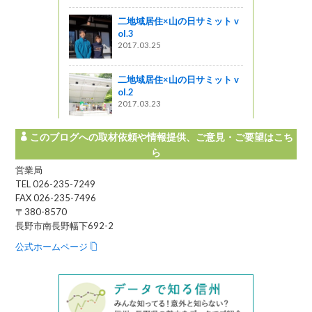
 山の感謝
二地域居住×山の日サミット v
募集しま
ol.3
2017.03.25
二地域居住×山の日サミット v
ol.2
2017.03.23
このブログへの取材依頼や情報提供、ご意見・ご要望はこち
ら
営業局
TEL 026-235-7249
FAX 026-235-7496
〒380-8570
長野市南長野幅下692-2
公式ホームページ