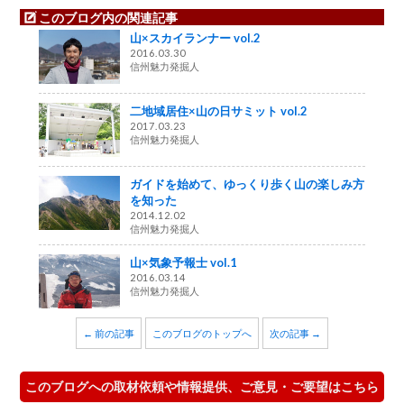
このブログ内の関連記事
山×スカイランナー vol.2
2016.03.30
信州魅力発掘人
二地域居住×山の日サミット vol.2
2017.03.23
信州魅力発掘人
ガイドを始めて、ゆっくり歩く山の楽しみ方
を知った
2014.12.02
信州魅力発掘人
山×気象予報士 vol.1
2016.03.14
信州魅力発掘人
← 前の記事
このブログのトップへ
次の記事 →
このブログへの取材依頼や情報提供、ご意見・ご要望はこちら