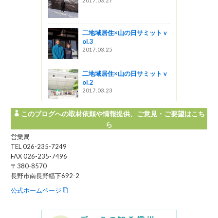
2017.03.27
山ふもとの
二地域居住×山の日サミット v
ol.3
を狙って
2017.03.25
きはご注意
二地域居住×山の日サミット v
う
ol.2
2017.03.23
このブログへの取材依頼や情報提供、ご意見・ご要望はこち
ら
営業局
TEL 026-235-7249
FAX 026-235-7496
〒380-8570
長野市南長野幅下692-2
公式ホームページ