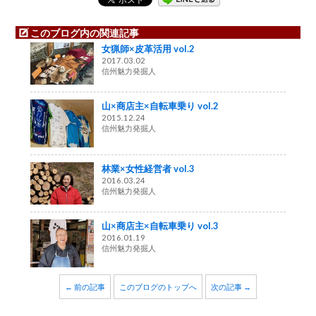
このブログ内の関連記事
女猟師×皮革活用 vol.2
2017.03.02
信州魅力発掘人
山×商店主×自転車乗り vol.2
2015.12.24
信州魅力発掘人
林業×女性経営者 vol.3
2016.03.24
信州魅力発掘人
山×商店主×自転車乗り vol.3
2016.01.19
信州魅力発掘人
← 前の記事
このブログのトップへ
次の記事 →