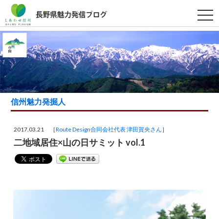
t
o
g
g
l
e
n
a
v
i
g
a
信州魅力発掘人
t
i
o
n
2017.03.21 ［
Route Design合同会社代表 津田賀央さん
］
二地域居住×山の日サミット vol.1