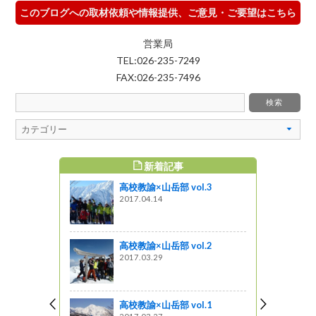
このブログへの取材依頼や情報提供、ご意見・ご要望はこちら
営業局
TEL:026-235-7249
FAX:026-235-7496
新着記事
すめ記事
高校教諭×山岳部 vol.3
 vol.2
2017.04.14
高校教諭×山岳部 vol.2
なカラマツ
2017.03.29
。 7.27
』発見
高校教諭×山岳部 vol.1