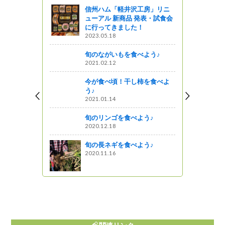
信州ハム「軽井沢工房」リニ
村歌舞伎
ューアル 新商品 発表・試食会
文化会館に
に行ってきました！
2023.05.18
旬のながいもを食べよう♪
2021.02.12
な
星レストラン
今が食べ頃！干し柿を食べよ
う♪
2021.01.14
動知事室】
ィング～北
旬のリンゴを食べよう♪
光振興やイ
2020.12.18
の取組につ
旬の長ネギを食べよう♪
2020.11.16
港』のＦＤ
再開されま
』発見