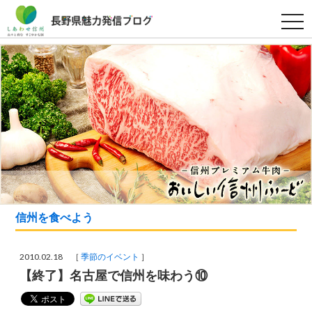
t
o
g
g
l
e
n
a
v
i
g
a
t
i
o
n
信州を食べよう
2010.02.18 ［
季節のイベント
］
【終了】名古屋で信州を味わう⑩