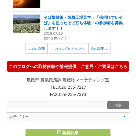
そば畑散策・製粉工場見学・「信州ひすいそ
ば」を使ったそば打ち体験！の参加者を募集
します！！
2018.07.20
信州を食べよう
← 前の記事
このブログのトップへ
次の記事 →
このブログへの取材依頼や情報提供、ご意見・ご要望はこちら
農政部 農業政策課 農産物マーケティング室
TEL:026-235-7217
FAX:026-235-7393
新着記事
すめ記事