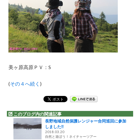
美ヶ原高原ＰＶ：S
(
その４へ続く
)
このブログ内の関連記事
長野地域自然保護レンジャー合同巡回に参加
しました‼
2018.03.20
自然と遊ぼう！ネイチャーツアー