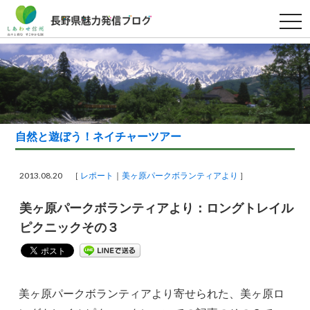
t
o
g
g
l
e
n
a
v
i
g
a
自然と遊ぼう！ネイチャーツアー
t
i
o
n
2013.08.20 ［
レポート
美ヶ原パークボランティアより
］
美ヶ原パークボランティアより：ロングトレイル
ピクニックその３
美ヶ原パークボランティアより寄せられた、美ヶ原ロ