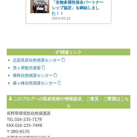
「生物多様性保全パートナー
シップ協定」を締結しまし
た！！
2019.05.21
リニューア
！】「エコ
会 in 美
集します
関連リンク
志賀高原自然保護センター
美ヶ原観光連盟
乗鞍自然保護センター
霧ヶ峰自然保護センター
このブログへの取材依頼や情報提供、ご意見・ご要望はこち
ら
長野県環境部自然保護課
TEL 026-235-7178
FAX 026-235-7498
〒380-8570