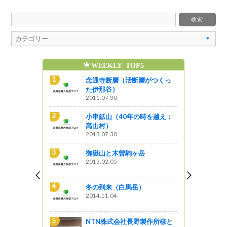
WEEKLY TOP5
】「親子フ
念通寺断層（活断層がつくっ
 御嶽山」参
た伊那谷）
2011.07.30
小串鉱山（40年の時を越え：
指定記念】
高山村）
ガイド講習
2013.07.30
者募集！
御嶽山と木曽駒ヶ岳
2013.02.05
指定記
mプレゼント
冬の到来（白馬岳）
施します
2014.11.04
開催！「親
NTN株式会社長野製作所様と
in 御嶽