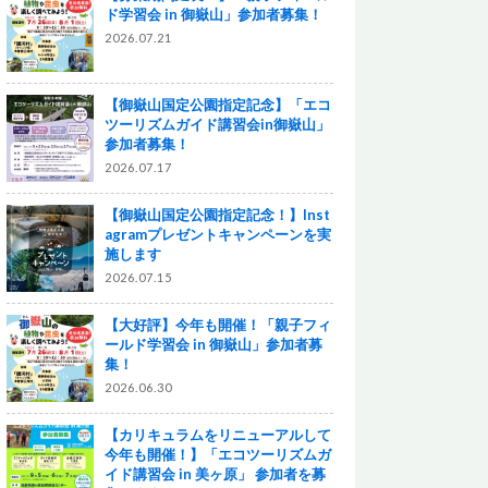
ド学習会 in 御嶽山」参加者募集！
2026.07.21
【御嶽山国定公園指定記念】「エコ
ツーリズムガイド講習会in御嶽山」
参加者募集！
2026.07.17
【御嶽山国定公園指定記念！】Inst
agramプレゼントキャンペーンを実
施します
2026.07.15
【大好評】今年も開催！「親子フィ
ールド学習会 in 御嶽山」参加者募
集！
2026.06.30
【カリキュラムをリニューアルして
今年も開催！】「エコツーリズムガ
イド講習会 in 美ヶ原」 参加者を募