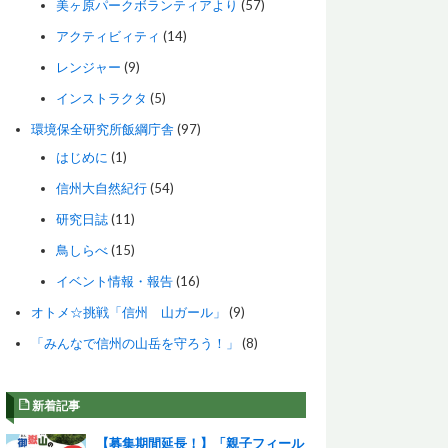
美ヶ原パークボランティアより
(57)
アクティビィティ
(14)
レンジャー
(9)
インストラクタ
(5)
環境保全研究所飯綱庁舎
(97)
はじめに
(1)
信州大自然紀行
(54)
研究日誌
(11)
鳥しらべ
(15)
イベント情報・報告
(16)
オトメ☆挑戦「信州 山ガール」
(9)
「みんなで信州の山岳を守ろう！」
(8)
新着記事
【募集期間延長！】「親子フィール