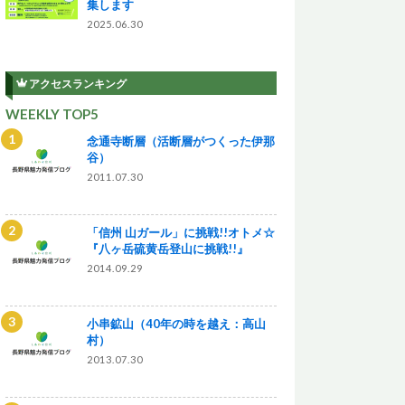
集します
2025.06.30
アクセスランキング
WEEKLY TOP5
念通寺断層（活断層がつくった伊那
谷）
2011.07.30
「信州 山ガール」に挑戦!!オトメ☆
『八ヶ岳硫黄岳登山に挑戦!!』
2014.09.29
小串鉱山（40年の時を越え：高山
村）
2013.07.30