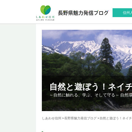
信州
自然と遊ぼう！ネイ
～自然に触れる、学ぶ、そして守る～ 自然
しあわせ信州
>
長野県魅力発信ブログ
>
自然と遊ぼう！ネイチ