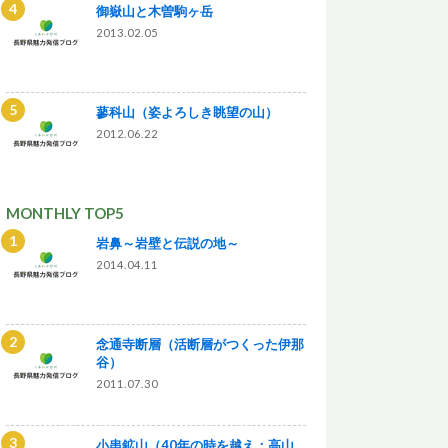
御嶽山と木曽駒ヶ岳
2013.02.05
蓼科山（姿よろしき眺望の山）
2012.06.22
MONTHLY TOP5
岩鼻～岩壁と伝説の地～
2014.04.11
念通寺断層（活断層がつくった伊那
谷）
2011.07.30
小串鉱山（40年の時を越え：高山