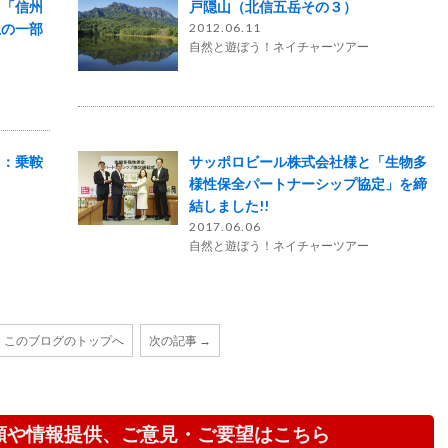
ら「信州
戸隠山（北信五岳その３）
上の一部
2012.06.11
自然と遊ぼう！ネイチャーツアー
り：乗鞍
サッポロビール株式会社様と「生物多
様性保全パートナーシップ協定」を締
結しました!!
2017.06.06
自然と遊ぼう！ネイチャーツアー
このブログのトップへ
次の記事 →
頼や情報提供、ご意見・ご要望はこちら