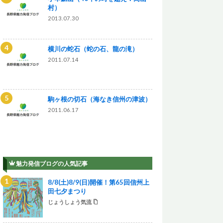
村）
2013.07.30
横川の蛇石（蛇の石、龍の滝）
2011.07.14
駒ヶ根の切石（海なき信州の津波）
2011.06.17
魅力発信ブログの人気記事
8/8(土)8/9(日)開催！第65回信州上
田七夕まつり
じょうしょう気流