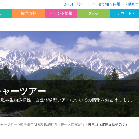
しあわせ信州
データで知る信州
動画で
人
観光情報
イベント情報
グルメ
アウトドア
チャーツアー
環境や生物多様性、自然体験型ツアーについての情報をお届けします。
ャーツアー
>
環境保全研究所飯綱庁舎
>
信州大自然紀行
>
斑尾山（北信五岳その５）