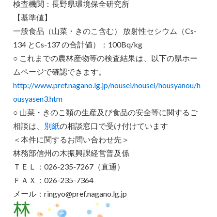
検査機関：長野県環境保全研究所
【基準値】
一般食品（山菜・きのこ含む） 放射性セシウム（Cs-
134 とCs-137 の合計値）：100Bq/kg
○ これまでの農林産物等の検査結果は、以下の県ホー
ムページで確認できます。
http://www.pref.nagano.lg.jp/nousei/nousei/housyanou/h
ousyasen3.htm
○ 山菜・きのこ類の生産及び食品の安全等に関するご
相談は、
別紙
の相談窓口で受け付けています
＜本件に関するお問い合わせ先＞
林務部信州の木振興課経営普及係
ＴＥＬ：026-235-7267（直通）
ＦＡＸ：026-235-7364
メール：ringyo@pref.nagano.lg.jp