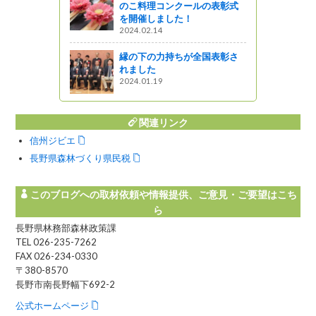
のこ料理コンクールの表彰式
を開催しました！
定所日記
2024.02.14
検査」
』発見
縁の下の力持ちが全国表彰さ
れました
2024.01.19
関連リンク
信州ジビエ
長野県森林づくり県民税
このブログへの取材依頼や情報提供、ご意見・ご要望はこち
ら
長野県林務部森林政策課
TEL 026-235-7262
FAX 026-234-0330
〒380-8570
長野市南長野幅下692-2
公式ホームページ