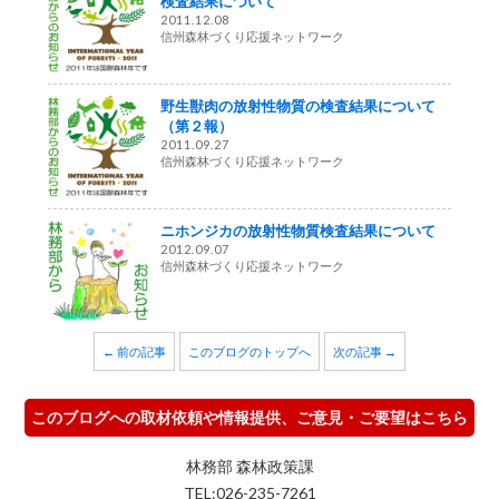
検査結果について
2011.12.08
信州森林づくり応援ネットワーク
野生獣肉の放射性物質の検査結果について
（第２報）
2011.09.27
信州森林づくり応援ネットワーク
ニホンジカの放射性物質検査結果について
2012.09.07
信州森林づくり応援ネットワーク
← 前の記事
このブログのトップへ
次の記事 →
このブログへの取材依頼や情報提供、ご意見・ご要望はこちら
林務部 森林政策課
TEL:026-235-7261