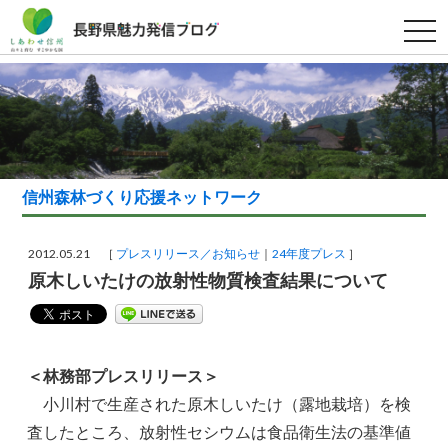
t
o
g
g
l
e
n
a
v
i
g
a
信州森林づくり応援ネットワーク
t
i
o
n
2012.05.21 ［
プレスリリース／お知らせ
24年度プレス
］
原木しいたけの放射性物質検査結果について
＜林務部プレスリリース＞
小川村で生産された原木しいたけ（露地栽培）を検
査したところ、放射性セシウムは食品衛生法の基準値