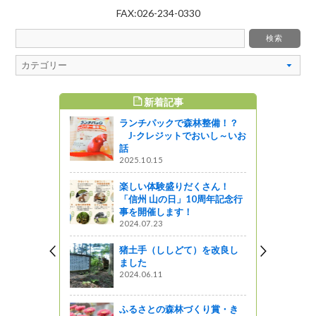
FAX:026-234-0330
新着記事
すめ記事
ランチパックで森林整備！？
たけ、農林
J-クレジットでおいし～いお
されまし
話
2025.10.15
楽しい体験盛りだくさん！
「信州 山の日」10周年記念行
検査
事を開催します！
2024.07.23
全に関する
猪土手（ししどて）を改良し
ンクール結
ました
域の入選作
2024.06.11
ふるさとの森林づくり賞・き