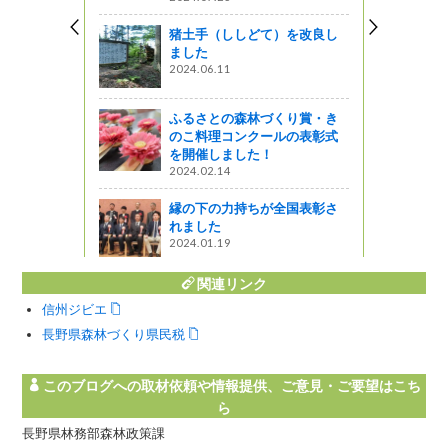
う！”キャン
猪土手（ししどて）を改良し
ました
2024.06.11
ふるさとの森林づくり賞・き
長野駅でも
のこ料理コンクールの表彰式
を開催しました！
2024.02.14
縁の下の力持ちが全国表彰さ
れました
2024.01.19
関連リンク
信州ジビエ
長野県森林づくり県民税
このブログへの取材依頼や情報提供、ご意見・ご要望はこち
ら
長野県林務部森林政策課