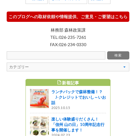
このブログへの取材依頼や情報提供、ご意見・ご要望はこちら
林務部 森林政策課
TEL:026-235-7261
FAX:026-234-0330
新着記事
すめ記事
ランチパックで森林整備！？
い知識を学
J-クレジットでおいし～いお
ナー」
話
2025.10.15
ットワーク
楽しい体験盛りだくさん！
消防訓練を
「信州 山の日」10周年記念行
事を開催します！
2024.07.23