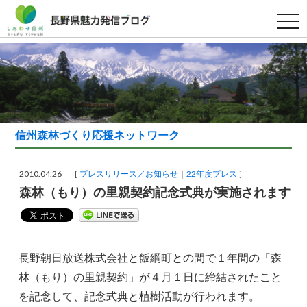
t
o
g
g
l
e
n
a
v
i
g
a
信州森林づくり応援ネットワーク
t
i
o
n
2010.04.26 ［
プレスリリース／お知らせ
22年度プレス
］
森林（もり）の里親契約記念式典が実施されます
長野朝日放送株式会社と飯綱町との間で１年間の「森
林（もり）の里親契約」が４月１日に締結されたこと
を記念して、記念式典と植樹活動が行われます。