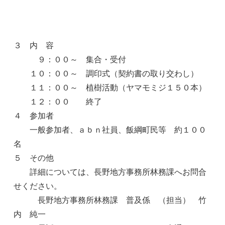
３ 内 容
９：００～ 集合・受付
１０：００～ 調印式（契約書の取り交わし）
１１：００～ 植樹活動（ヤマモミジ１５０本）
１２：００ 終了
４ 参加者
一般参加者、ａｂｎ社員、飯綱町民等 約１００
名
５ その他
詳細については、長野地方事務所林務課へお問合
せください。
長野地方事務所林務課 普及係 （担当） 竹
内 純一