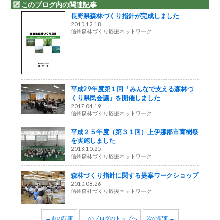
このブログ内の関連記事
長野県森林づくり指針が完成しました
2010.12.18
信州森林づくり応援ネットワーク
平成29年度第１回「みんなで支える森林づ
くり県民会議」を開催しました
2017.04.19
信州森林づくり応援ネットワーク
平成２５年度（第３１回）上伊那郡市育樹祭
を実施しました
2013.10.25
信州森林づくり応援ネットワーク
森林づくり指針に関する提案ワークショップ
2010.08.26
信州森林づくり応援ネットワーク
← 前の記事
このブログのトップへ
次の記事 →