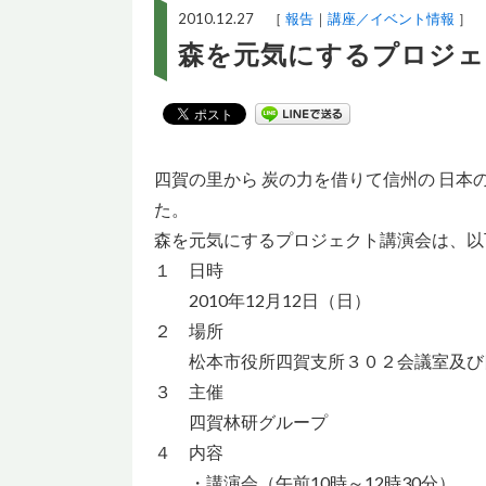
2010.12.27 ［
報告
講座／イベント情報
］
森を元気にするプロジェ
四賀の里から 炭の力を借りて信州の 日本の
た。
森を元気にするプロジェクト講演会は、以
１ 日時
2010年12月12日（日）
２ 場所
松本市役所四賀支所３０２会議室及び
３ 主催
四賀林研グループ
４ 内容
・講演会（午前10時～12時30分）