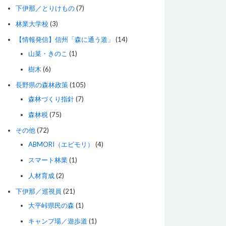
下伊那／とりけもの
(7)
林業大学校
(3)
【情報発信】信州「森に通う道」
(14)
山菜・きのこ
(1)
樹木
(6)
長野県の森林政策
(105)
森林づくり指針
(7)
森林税
(75)
その他
(72)
ABMORI（エビモリ）
(4)
スマート林業
(1)
人材育成
(2)
下伊那／巡視員
(21)
大平峠県民の森
(1)
キャンプ場／遊歩道
(1)