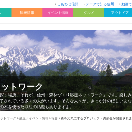
しあわせ信州
データで知る信州
動画で
人
観光情報
イベント情報
グルメ
アウトドア
ネットワーク
探す場所、それが「信州・森林づくり応援ネットワーク」です。楽しみ
了されている多くの人がいます。そんな人々が、きっかけのほしいあな
の木を使った取組の話題もありますよ。
ットワーク
>
講座／イベント情報
>
報告
>
森を元気にするプロジェクト講演会が開催されま