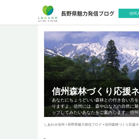
信州
信州森林づくり応援
あなたにちょうどいい森林との付き合い方を
りますよ。信州には、森や山などの自然に魅
ップしてみたいあなたをご案内します。信州
しあわせ信州
>
長野県魅力発信ブログ
>
信州森林づくり応援ネ