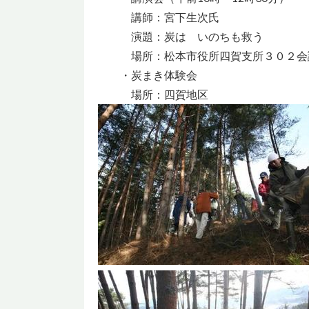
講師：宮下生次氏
演題：炭は いのちも救う
場所：松本市役所四賀支所３０２会
・炭まき体験会
場所：四賀地区