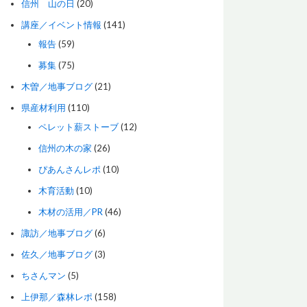
信州 山の日
(20)
講座／イベント情報
(141)
報告
(59)
募集
(75)
木曽／地事ブログ
(21)
県産材利用
(110)
ペレット薪ストーブ
(12)
信州の木の家
(26)
ぴあんさんレポ
(10)
木育活動
(10)
木材の活用／PR
(46)
諏訪／地事ブログ
(6)
佐久／地事ブログ
(3)
ちさんマン
(5)
上伊那／森林レポ
(158)