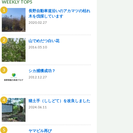
WEEKLY TOP5
長野自動車道沿いのアカマツの枯れ
木を伐採しています
2020.02.27
山でめだつ白い花
2016.05.10
シカ捕獲成功？
2012.12.27
猪土手（ししどて）を改良しました
2024.06.11
ヤマビル再び