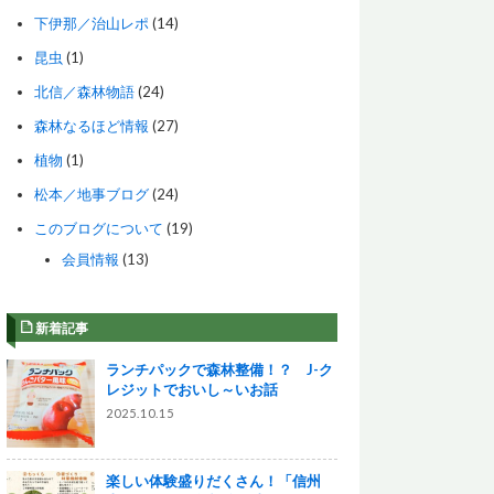
下伊那／治山レポ
(14)
昆虫
(1)
北信／森林物語
(24)
森林なるほど情報
(27)
植物
(1)
松本／地事ブログ
(24)
このブログについて
(19)
会員情報
(13)
新着記事
ランチパックで森林整備！？ J-ク
レジットでおいし～いお話
2025.10.15
楽しい体験盛りだくさん！「信州