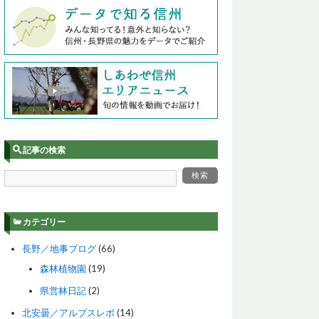
記事の検索
カテゴリー
長野／地事ブログ
(66)
森林植物園
(19)
県営林日記
(2)
北安曇／アルプスレポ
(14)