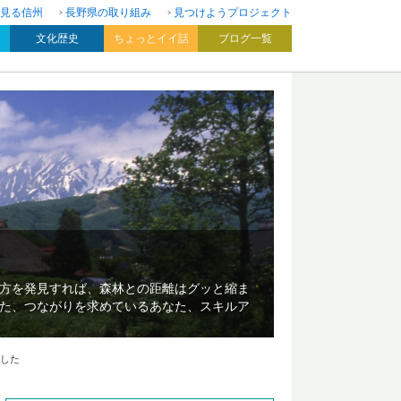
見る信州
長野県の取り組み
見つけようプロジェクト
文化歴史
ちょっとイイ話
ブログ一覧
方を発見すれば、森林との距離はグッと縮ま
た、つながりを求めているあなた、スキルア
した