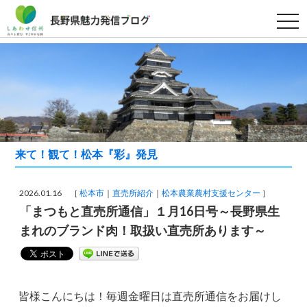
t
o
g
g
l
e
n
a
v
i
g
a
t
i
来て！観て！松本『彩』発見
o
n
2026.01.16 ［
松本市
直売所紹介
松本農業農村支援センター
］
「まつもと直売所通信」１月16日号～長野県生
まれのブランド肉！取扱い直売所あります～
皆様こんにちは！毎週金曜日は直売所通信をお届けし