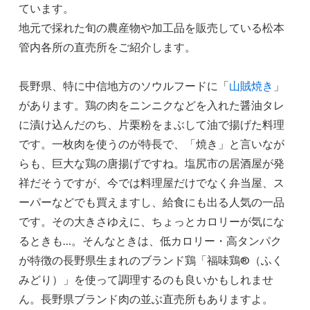
ています。
地元で採れた旬の農産物や加工品を販売している松本
管内各所の直売所をご紹介します。
長野県、特に中信地方のソウルフードに「
山賊焼き
」
があります。鶏の肉をニンニクなどを入れた醤油タレ
に漬け込んだのち、片栗粉をまぶして油で揚げた料理
です。一枚肉を使うのが特長で、「焼き」と言いなが
らも、巨大な鶏の唐揚げですね。塩尻市の居酒屋が発
祥だそうですが、今では料理屋だけでなく弁当屋、ス
ーパーなどでも買えますし、給食にも出る人気の一品
です。その大きさゆえに、ちょっとカロリーが気にな
るときも…。そんなときは、低カロリー・高タンパク
が特徴の長野県生まれのブランド鶏「福味鶏®（ふく
みどり）」を使って調理するのも良いかもしれませ
ん。長野県ブランド肉の並ぶ直売所もありますよ。