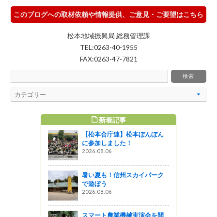
このブログへの取材依頼や情報提供、ご意見・ご要望はこちら
松本地域振興局 総務管理課
TEL:0263-40-1955
FAX:0263-47-7821
新着記事
すめ記事
【松本合庁連】松本ぼんぼん
通信」１月1
に参加しました！
まれのブラン
2026.08.06
所あります
暑い夏も！信州スカイパーク
』発見
で遊ぼう
2026.08.06
通信」８月
モモに夏野
をお届け！
スマート農業機械実演会を開