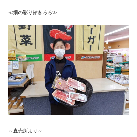
≪畑の彩り館きろろ≫
～直売所より～