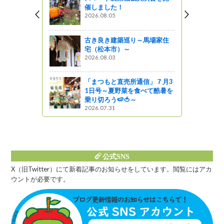
催しました！
2026.08.05
』発見
通信」３月
古き良き建築巡り～馬場家住
よ春！直売
宅（松本市）～
キノトウ」
2026.08.03
「まつもと直売所通信」７月3
』発見
1日号～夏野菜を食べて酷暑を
乗り切ろう🍉🍅～
通信」５月
2026.07.31
』発見
公式SNS
X（旧Twitter）にて新着記事のお知らせをしています。閲覧にはアカ
ウントが必要です。