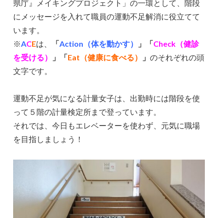
県庁』メイキングプロジェクト」の一環として、階段
にメッセージを入れて職員の運動不足解消に役立てて
います。
※
A
C
E
は、
「
Action（体を動かす）
」「
Check（健診
を受ける）
」「
Eat（健康に食べる）
」
のそれぞれの頭
文字です。
運動不足が気になる計量女子は、出勤時には階段を使
って５階の計量検定所まで登っています。
それでは、今日もエレベーターを使わず、元気に職場
を目指しましょう！