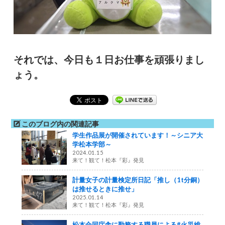
それでは、今日も１日お仕事を頑張りまし
ょう。
このブログ内の関連記事
学生作品展が開催されています！～シニア大
学松本学部～
2024.01.15
来て！観て！松本『彩』発見
計量女子の計量検定所日記「推し（1t分銅）
は推せるときに推せ」
2025.01.14
来て！観て！松本『彩』発見
松本合同庁舎に勤務する職員による#火災総