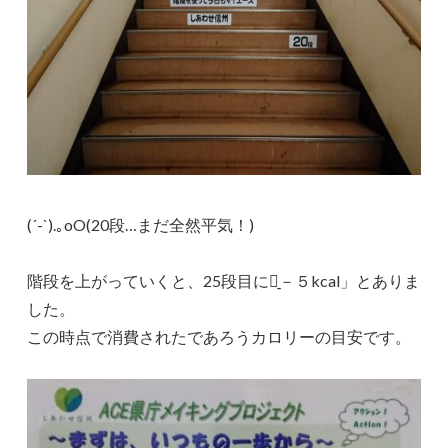
(´-`).｡oO(20段…まだ全然平気！)
階段を上がっていくと、25段目に「̠－５kcal」とありま
した。
この時点で消費されたであろうカロリーの目安です。