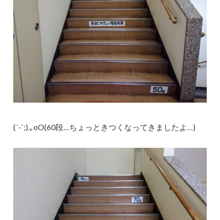
(´-`;).｡oO(60段…ちょっときつくなってきましたよ…)