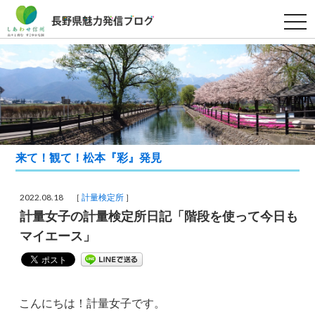
t
o
g
g
l
e
n
a
v
i
g
a
t
来て！観て！松本『彩』発見
i
o
n
2022.08.18 ［
計量検定所
］
計量女子の計量検定所日記「階段を使って今日も
マイエース」
こんにちは！計量女子です。