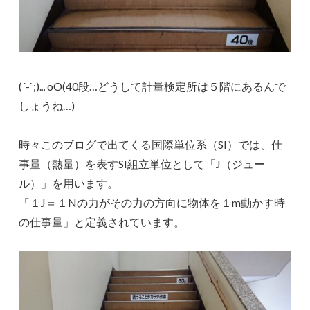
(´-`;).｡oO(40段…どうして計量検定所は５階にあるんで
しょうね…)
時々このブログで出てくる国際単位系（SI）では、仕
事量（熱量）を表すSI組立単位として「J（ジュー
ル）」を用います。
「１J＝１Nの力がその力の方向に物体を１m動かす時
の仕事量」と定義されています。