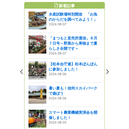
新着記事
すめ記事
水産試験場特別開放 「お魚
周辺の環境
のからだを調べてみよう！」
た
2026.08.07
』発見
「まつもと直売所通信」８月
定所日記「1
７日号～野菜から果物まで夏
間でした」
らしさ全開です～
2026.08.07
』発見
【松本合庁連】松本ぼんぼん
ロールを行
に参加しました！
2026.08.06
』発見
暑い夏も！信州スカイパーク
い者福祉施設
で遊ぼう
同庁舎販売
2026.08.06
』発見
スマート農業機械実演会を開
催しました！
2026.08.05