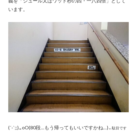
義を「ジュール又はワット秒の四・一八四倍」として
います。
(´-`;;).｡oO(80段…もう帰ってもいいですかね…)
←駄目です