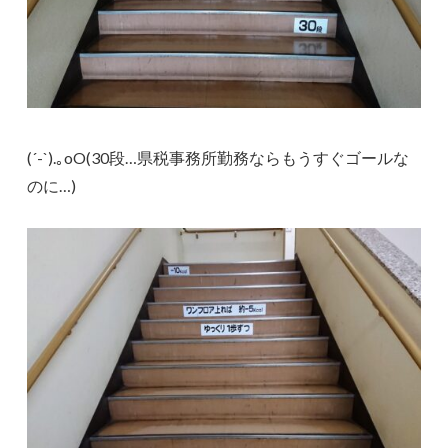
(´-`).｡oO(30段…県税事務所勤務ならもうすぐゴールな
のに…)