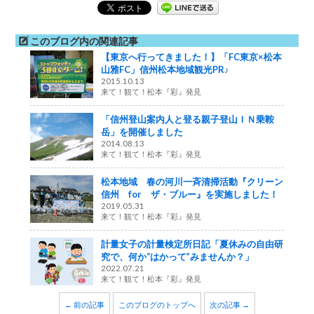
このブログ内の関連記事
【東京へ行ってきました！】「FC東京×松本
山雅FC」信州松本地域観光PR♪
2015.10.13
来て！観て！松本『彩』発見
「信州登山案内人と登る親子登山ＩＮ乗鞍
岳」を開催しました
2014.08.13
来て！観て！松本『彩』発見
松本地域 春の河川一斉清掃活動『クリーン
信州 for ザ・ブルー』を実施しました！
2019.05.31
来て！観て！松本『彩』発見
計量女子の計量検定所日記「夏休みの自由研
究で、何か“はかって”みませんか？」
2022.07.21
来て！観て！松本『彩』発見
← 前の記事
このブログのトップへ
次の記事 →