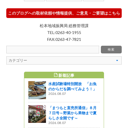
このブログへの取材依頼や情報提供、ご意見・ご要望はこちら
松本地域振興局 総務管理課
TEL:0263-40-1955
FAX:0263-47-7821
新着記事
すめ記事
水産試験場特別開放 「お魚
た！秋の夜
のからだを調べてみよう！」
原イルミネ
2026.08.07
ィバル」⭐
「まつもと直売所通信」８月
７日号～野菜から果物まで夏
センターだ
らしさ全開です～
よう！つな
2026.08.07
農村女性の