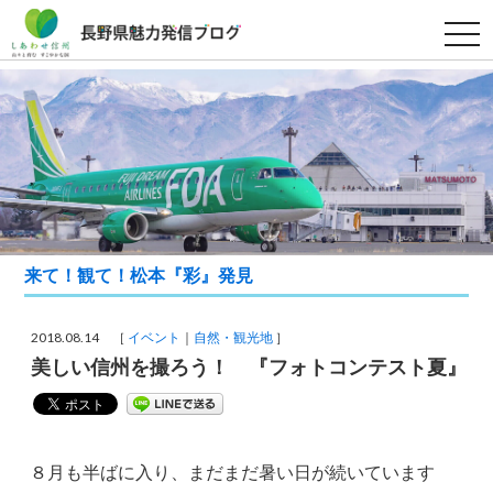
t
o
g
g
l
e
n
a
v
i
g
a
t
i
o
来て！観て！松本『彩』発見
n
2018.08.14 ［
イベント
自然・観光地
］
美しい信州を撮ろう！ 『フォトコンテスト夏』
８月も半ばに入り、まだまだ暑い日が続いています