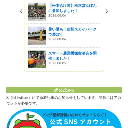
した」
【松本合庁連】松本ぼんぼん
に参加しました！
う
2026.08.06
州の地酒」
越国税局酒
暑い夏も！信州スカイパーク
 ～ 旭の出
で遊ぼう
 いきおい
2026.08.06
う
スマート農業機械実演会を開
催しました！
ド2021<b
2026.08.05
部門 部門賞
公式SNS
X（旧Twitter）にて新着記事のお知らせをしています。閲覧にはアカ
ウントが必要です。