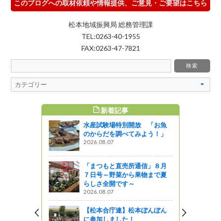
このブログへの取材依頼や情報提供、ご意見・ご要望はこちら
松本地域振興局 総務管理課
TEL:0263-40-1955
FAX:0263-47-7821
新着記事
すめ記事
水産試験場特別開放 「お魚
田立の花馬
のからだを調べてみよう！」
2026.08.07
「まつもと直売所通信」８月
（御代田
７日号～野菜から果物まで夏
らしさ全開です～
2026.08.07
【松本合庁連】松本ぼんぼん
センターだ
に参加しました！