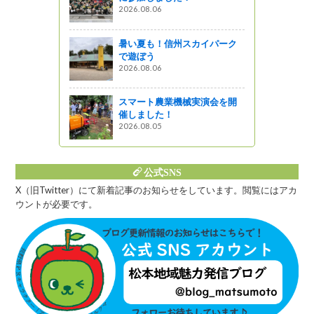
みゃく とつ
2026.08.06
菜！第11
祭り開催で
暑い夏も！信州スカイパーク
で遊ぼう
う
2026.08.06
（たてい
そば祭りに
スマート農業機械実演会を開
催しました！
2026.08.05
公式SNS
X（旧Twitter）にて新着記事のお知らせをしています。閲覧にはアカ
ウントが必要です。