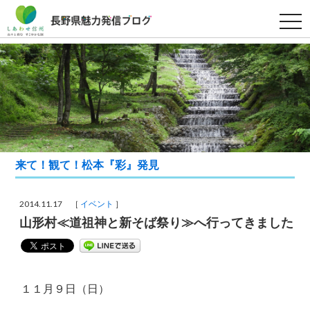
t
o
g
g
l
e
n
a
v
i
g
a
t
i
来て！観て！松本『彩』発見
o
n
2014.11.17 ［
イベント
］
山形村≪道祖神と新そば祭り≫へ行ってきました
１１月９日（日）