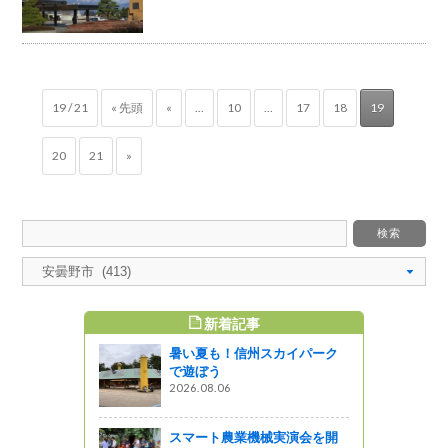
19 / 21
« 先頭
«
...
10
...
17
18
19
20
21
»
新着記事
すめ記事
暑い夏も！信州スカイパーク
オン座
で遊ぼう
2026.08.06
工工作コン
スマート農業機械実演会を開