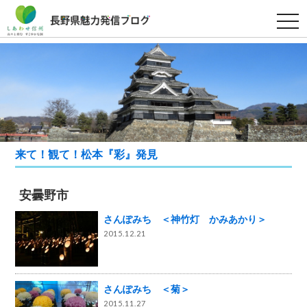
t
o
g
g
l
e
n
a
v
i
g
a
t
i
来て！観て！松本『彩』発見
o
n
安曇野市
さんぽみち ＜神竹灯 かみあかり＞
2015.12.21
さんぽみち ＜菊＞
2015.11.27