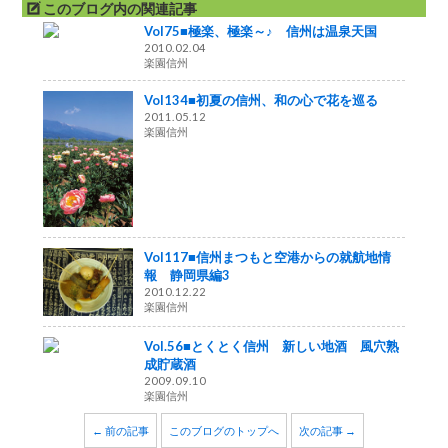
このブログ内の関連記事
Vol75■極楽、極楽～♪ 信州は温泉天国
2010.02.04
楽園信州
Vol134■初夏の信州、和の心で花を巡る
2011.05.12
楽園信州
Vol117■信州まつもと空港からの就航地情
報 静岡県編3
2010.12.22
楽園信州
Vol.56■とくとく信州 新しい地酒 風穴熟
成貯蔵酒
2009.09.10
楽園信州
← 前の記事
このブログのトップへ
次の記事 →