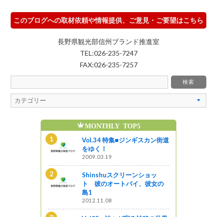
このブログへの取材依頼や情報提供、ご意見・ご要望はこちら
長野県観光部信州ブランド推進室
TEL:026-235-7247
FAX:026-235-7257
MONTHLY TOP5
魅
ンギスカン街道
Vol.34 特集■ジンギスカン街道
をゆく！
2009.03.19
ンショッ
Shinshuスクリーンショッ
イ、彼女の
ト 彼のオートバイ、彼女の
島1
2012.11.08