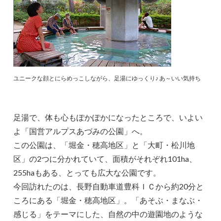
ユニークな顔とにらめっこしながら、足湯にゆっくり♪ あ～いい気持ち
足湯で、体も心もぽかぽかになったところで、いよい
よ「国営アルプスあづみの公園」へ。
この公園は、「堀金・穂高地区」と「大町・松川地
区」の2つに分かれていて、面積がそれぞれ101ha、
255haもある、とっても広大な公園です。
今回訪れたのは、長野自動車道豊科ＩＣから約20分と
ころにある「堀金・穂高地区」。「あそぶ・まなぶ・
感じる」をテーマにした、自然の中の遊園地のような