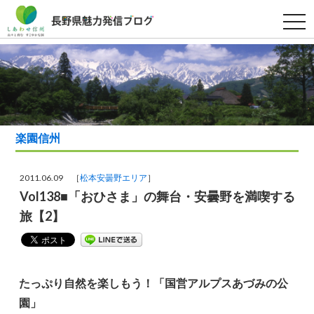
t
o
g
g
l
e
n
a
v
i
g
a
楽園信州
t
i
o
n
2011.06.09 ［
松本安曇野エリア
］
Vol138■「おひさま」の舞台・安曇野を満喫する
旅【2】
たっぷり自然を楽しもう！「国営アルプスあづみの公
園」