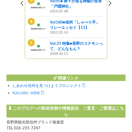
新B級ご当地
Vol95■ 神々が宿る神秘の世界
「戸隠神社」
2010.07.08
とく信州 長
Vol180■信州「しゃべり手」
ップ
リレーエッセイ【11】
2012.05.10
で出会う天空
Vol.33 特集■長野のコナモンっ
て、どんなもん？
2009.03.12
関連リンク
しあわせ信州を見つけようプロジェクト
NAGANO WINE
このブログへの取材依頼や情報提供、ご意見・ご要望はこち
ら
長野県観光部信州ブランド推進室
TEL 026-235-7247