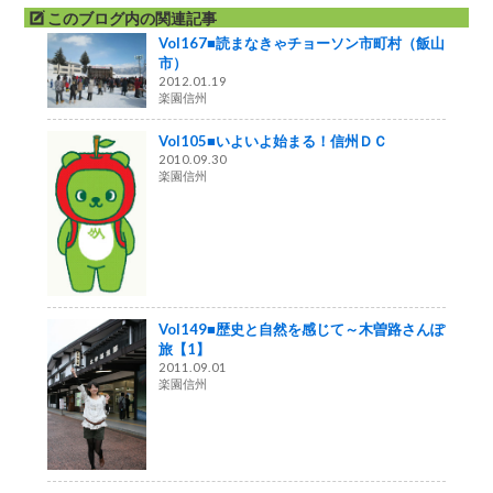
このブログ内の関連記事
Vol167■読まなきゃチョーソン市町村（飯山
市）
2012.01.19
楽園信州
Vol105■いよいよ始まる！信州ＤＣ
2010.09.30
楽園信州
Vol149■歴史と自然を感じて～木曽路さんぽ
旅【1】
2011.09.01
楽園信州