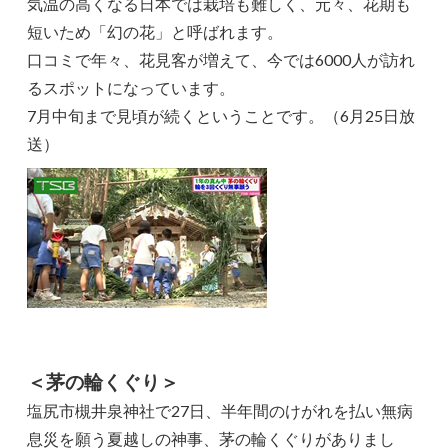
気温の高くなる日本では栽培も難しく、元々、花期も
短いため「幻の花」と呼ばれます。
口コミで年々、花見客が増えて、今では6000人が訪れ
るスポットになっています。
7月中旬まで見頃が続くということです。（6月25日放
送）
＜茅の輪くぐり＞
塩尻市槻井泉神社で27日、半年間のけがれを払い無病
息災を願う夏越しの神事、茅の輪くぐりがありまし