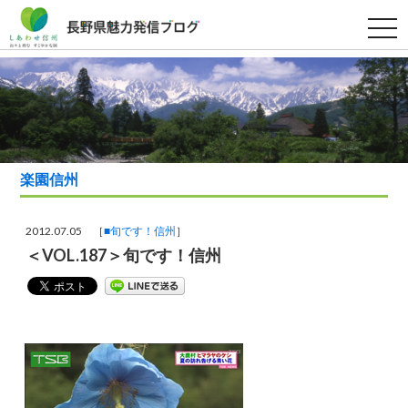
t
o
g
g
l
e
n
a
v
i
g
a
楽園信州
t
i
o
n
2012.07.05 ［
■旬です！信州
］
＜VOL.187＞旬です！信州