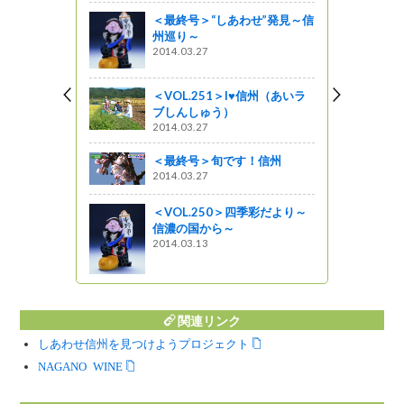
＜最終号＞“しあわせ”発見～信
州巡り～
2014.03.27
ってるの？
＜VOL.251＞I♥信州（あいラ
ブしんしゅう）
2014.03.27
どう号」で
＜最終号＞旬です！信州
2014.03.27
＜VOL.250＞四季彩だより～
理三昧！
信濃の国から～
2014.03.13
関連リンク
しあわせ信州を見つけようプロジェクト
NAGANO WINE