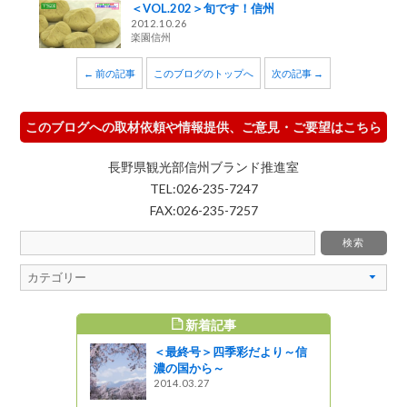
＜VOL.202＞旬です！信州
2012.10.26
楽園信州
← 前の記事
このブログのトップへ
次の記事 →
このブログへの取材依頼や情報提供、ご意見・ご要望はこちら
長野県観光部信州ブランド推進室
TEL:026-235-7247
FAX:026-235-7257
新着記事
すめ記事
＜最終号＞四季彩だより～信
印良品 銀
濃の国から～
にも耐えた
2014.03.27
ます🍎