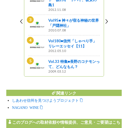
島1
2012.11.08
ンギスカン街道
Vol95■ 神々が宿る神秘の世界
「戸隠神社」
2010.07.08
る神秘の世界
Vol180■信州「しゃべり手」
リレーエッセイ【11】
2012.05.10
とく信州 長
Vol.33 特集■長野のコナモンっ
ップ
て、どんなもん？
2009.03.12
関連リンク
しあわせ信州を見つけようプロジェクト
NAGANO WINE
このブログへの取材依頼や情報提供、ご意見・ご要望はこち