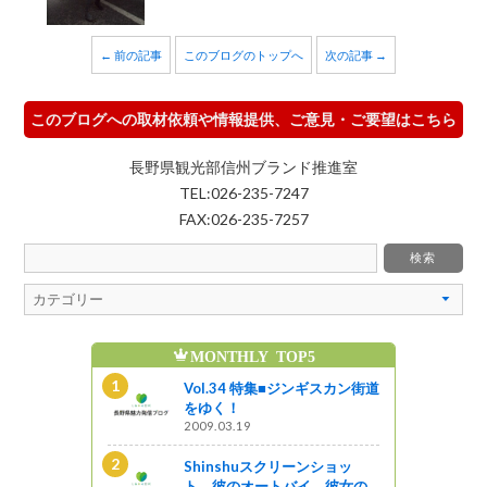
← 前の記事
このブログのトップへ
次の記事 →
このブログへの取材依頼や情報提供、ご意見・ご要望はこちら
長野県観光部信州ブランド推進室
TEL:026-235-7247
FAX:026-235-7257
MONTHLY TOP5
魅
ンショッ
Vol.34 特集■ジンギスカン街道
イ、彼女の
をゆく！
2009.03.19
Shinshuスクリーンショッ
新B級ご当地
ト 彼のオートバイ、彼女の