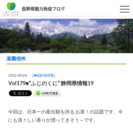
t
o
g
g
l
e
n
a
v
i
g
a
楽園信州
t
i
o
n
2012.04.26 ［
■就航地情報
］
Vol179■“ふじのくに” 静岡県情報19
今回は、日本一の産出額を誇る お茶！の話題です。今
にも清々しい香りが漂ってきそう～です。