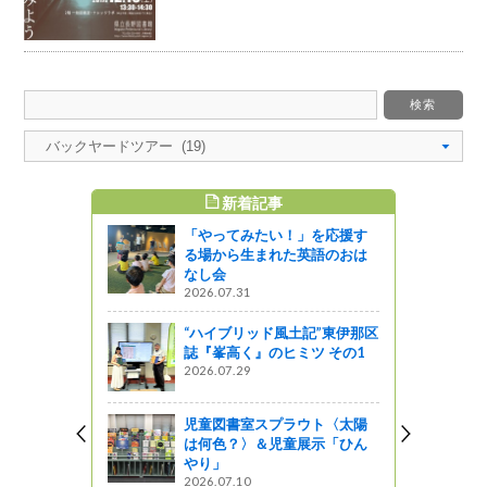
新着記事
すめ記事
「やってみたい！」を応援す
水木沢〔木
る場から生まれた英語のおは
ツアー報告
なし会
2026.07.31
“ハイブリッド風土記”東伊那区
誌『峯高く』のヒミツ その1
づくりナガノ
2026.07.29
児童図書室スプラウト〈太陽
は何色？〉＆児童展示「ひん
「秋の森を
やり」
プ」の開催
2026.07.10