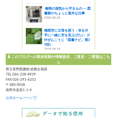
梅雨の湿気から守るもの ― 図
ャーツアー
書館のちょっと意外な仕事
2026.06.26
水場見学が
上田水道管
知らせです
梅雨空に父母を想う：本を片
手に一緒に空を見上げたい（F
Mぜんこうじ「図書ナビ」第3
9回）
2026.06.14
このブログへの取材依頼や情報提供、ご意見・ご要望はこち
ら
県立長野図書館 総務企画課
TEL 026-228-4939
FAX 026-291-6252
〒380-0928
長野市若里1-1-4
公式ホームページ