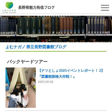
t
o
g
g
l
e
n
a
v
i
g
よむナガノ 県立長野図書館ブログ
a
t
i
o
バックヤードツアー
n
【ナツとしょ2025イベントレポート！ 2】
『図書館探検大作戦！』
2025.09.02