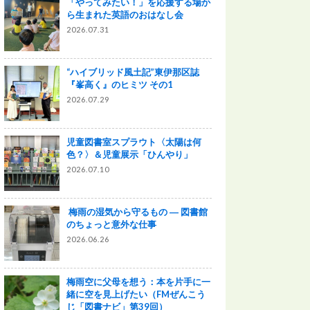
「やってみたい！」を応援する場か
ら生まれた英語のおはなし会
2026.07.31
“ハイブリッド風土記”東伊那区誌
『峯高く』のヒミツ その1
2026.07.29
児童図書室スプラウト〈太陽は何
色？〉＆児童展示「ひんやり」
2026.07.10
梅雨の湿気から守るもの ― 図書館
のちょっと意外な仕事
2026.06.26
梅雨空に父母を想う：本を片手に一
緒に空を見上げたい（FMぜんこう
じ「図書ナビ」第39回）