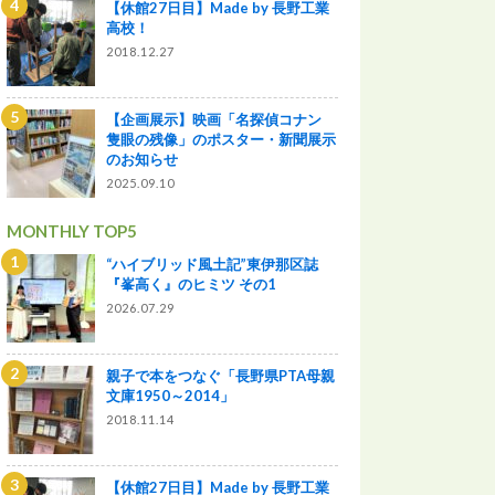
【休館27日目】Made by 長野工業
高校！
2018.12.27
【企画展示】映画「名探偵コナン
隻眼の残像」のポスター・新聞展示
のお知らせ
2025.09.10
MONTHLY TOP5
“ハイブリッド風土記”東伊那区誌
『峯高く』のヒミツ その1
2026.07.29
親子で本をつなぐ「長野県PTA母親
文庫1950～2014」
2018.11.14
【休館27日目】Made by 長野工業