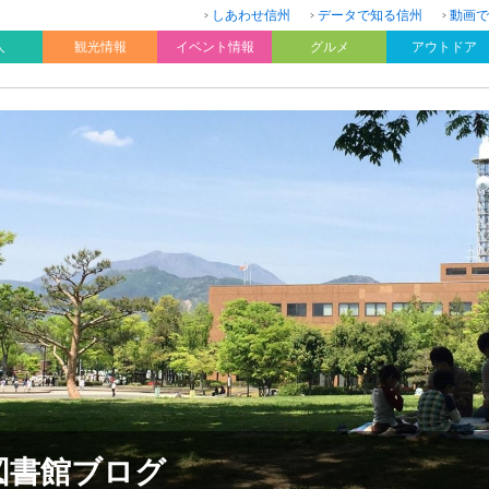
しあわせ信州
データで知る信州
動画で
人
観光情報
イベント情報
グルメ
アウトドア
図書館ブログ