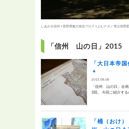
しあわせ信州
>
長野県魅力発信ブログ
>
よむナガノ 県立長野
「信州 山の日」2015
「大日本帝国
＊
2015.08.08
「信州 山の日」企画
3回。 今回ご紹介するの
「桶（おけ）