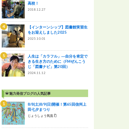
高校！
2018.12.27
【インターンシップ】図書館実習生
をお迎えしました2025
2025.10.01
人生は「カラフル」―自分を肯定で
きる生き方のために（FMぜんこう
じ「図書ナビ」第20回）
2024.11.12
魅力発信ブログの人気記事
8/8(土)8/9(日)開催！第65回信州上
田七夕まつり
じょうしょう気流