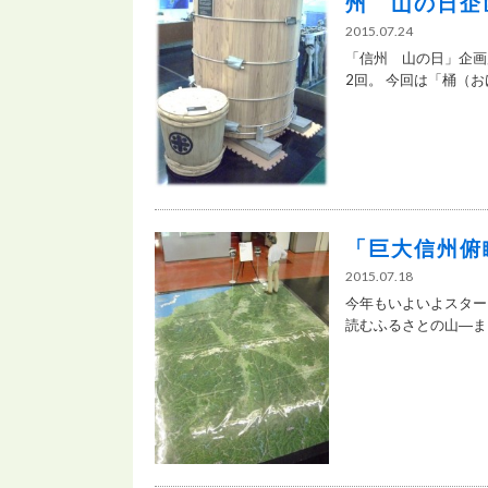
州 山の日企
2015.07.24
「信州 山の日」企画
2回。 今回は「桶（おけ
「巨大信州俯
2015.07.18
今年もいよいよスター
読むふるさとの山―まち