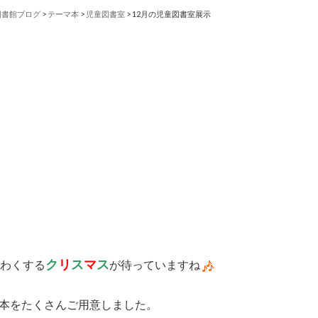
図書館ブログ
>
テーマ本
>
児童図書室
>
12月の児童図書室展示
ク
リ
ス
マ
ス
くわくする
が待っていますね
本をたくさんご用意しました。