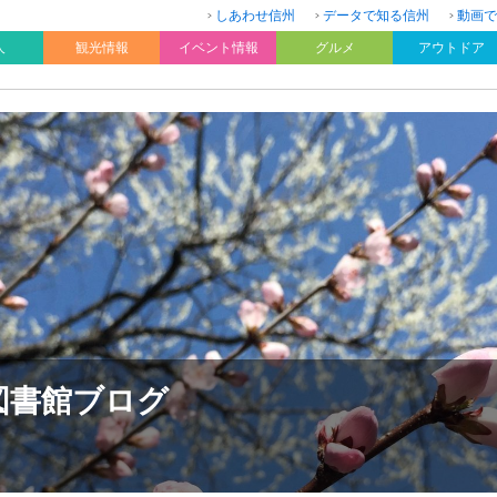
しあわせ信州
データで知る信州
動画で
人
観光情報
イベント情報
グルメ
アウトドア
図書館ブログ