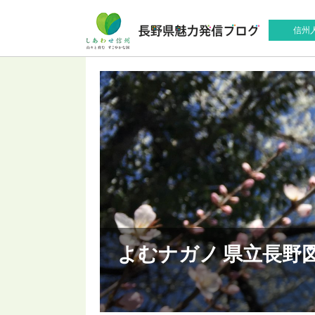
信州
よむナガノ 県立長野