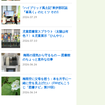
“ハイブリッド風土記”東伊那区誌
『峯高く』のヒミツ その1
2026.07.29
児童図書室スプラウト〈太陽は何
色？〉＆児童展示「ひんやり」
2026.07.10
梅雨の湿気から守るもの ― 図書館
のちょっと意外な仕事
2026.06.26
梅雨空に父母を想う：本を片手に一
緒に空を見上げたい（FMぜんこう
じ「図書ナビ」第39回）
2026.06.14