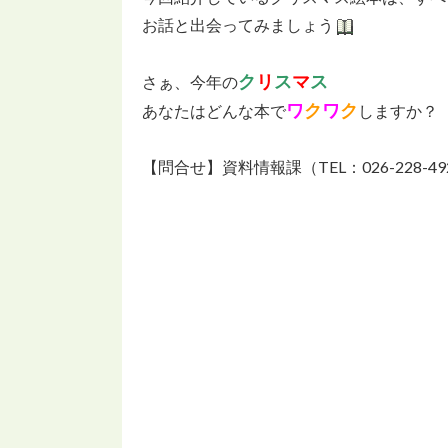
お話と出会ってみましょう
ク
リ
ス
マ
ス
さぁ、今年の
ワ
ク
ワ
ク
あなたはどんな本で
しますか？
【問合せ】資料情報課（TEL：026-228-49