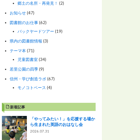
郷土の名所・再発見！
(2)
お知らせ
(47)
図書館のお仕事
(62)
バックヤードツアー
(19)
県内の図書館情報
(3)
テーマ本
(71)
児童図書室
(34)
若里公園の四季
(9)
信州・学び創造ラボ
(67)
モノコトベース
(4)
新着記事
「やってみたい！」を応援する場か
ら生まれた英語のおはなし会
2026.07.31