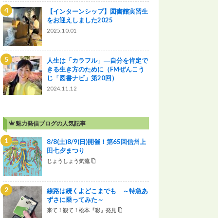
【インターンシップ】図書館実習生
をお迎えしました2025
2025.10.01
人生は「カラフル」―自分を肯定で
きる生き方のために（FMぜんこう
じ「図書ナビ」第20回）
2024.11.12
魅力発信ブログの人気記事
8/8(土)8/9(日)開催！第65回信州上
田七夕まつり
じょうしょう気流
線路は続くよどこまでも ～特急あ
ずさに乗ってみた～
来て！観て！松本『彩』発見