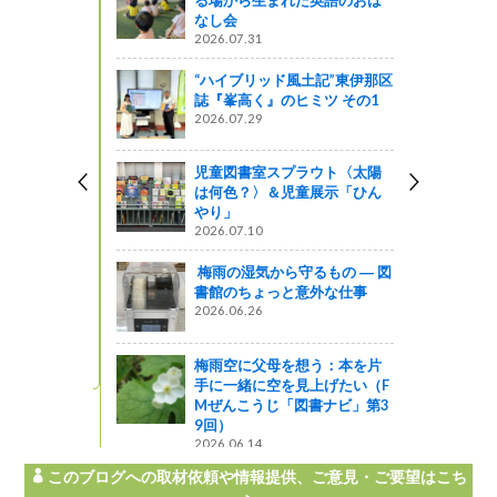
長野図書
なし会
2026.07.31
図書館ブログ
“ハイブリッド風土記”東伊那区
誌『峯高く』のヒミツ その1
節氣 神楽
2026.07.29
 かぐら）
児童図書室スプラウト〈太陽
は何色？〉＆児童展示「ひん
19（関所破
やり」
長野支場、
2026.07.10
梅雨の湿気から守るもの ― 図
っと通信～
書館のちょっと意外な仕事
2026.06.26
の地酒で乾
梅雨空に父母を想う：本を片
う
手に一緒に空を見上げたい（F
Mぜんこうじ「図書ナビ」第3
9回）
2026.06.14
このブログへの取材依頼や情報提供、ご意見・ご要望はこち