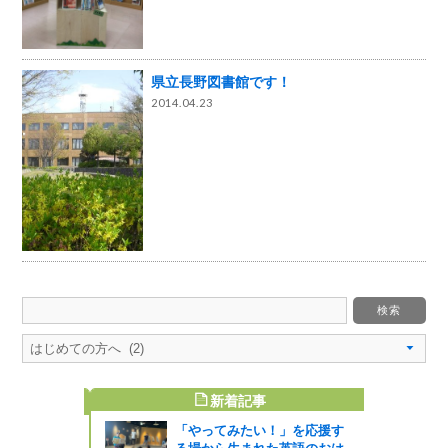
県立長野図書館です！
2014.04.23
新着記事
すめ記事
「やってみたい！」を応援す
司法書士無
る場から生まれた英語のおは