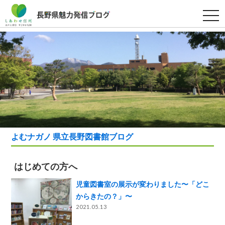
t
o
g
g
l
e
n
a
v
i
g
a
t
i
o
n
よむナガノ 県立長野図書館ブログ
はじめての方へ
児童図書室の展示が変わりました〜「どこ
からきたの？」〜
2021.05.13