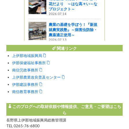
花だより ～はな高々い～な
う
プロジェクト～
2026.07.14
の日」フェスタ
ら高原を開催
農業の基礎を学ぼう！『新規
就農実践塾』～病害虫防除・
農薬適正使用～
ットワーク
2026.07.13
関連リンク
上伊那地域振興局
伊那保健福祉事務所
南信労政事務所
上伊那農業改良普及センター
伊那建設事務所
南信教育事務所
このブログへの取材依頼や情報提供、ご意見・ご要望はこち
ら
長野県上伊那地域振興局総務管理課
TEL 0265-76-6800