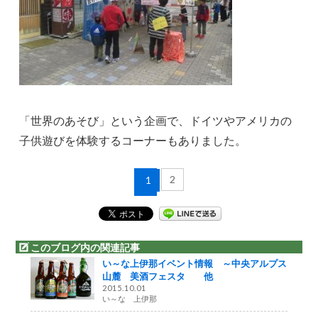
「世界のあそび」という企画で、ドイツやアメリカの
子供遊びを体験するコーナーもありました。
2
1
このブログ内の関連記事
い～な上伊那イベント情報 ～中央アルプス
山麓 美酒フェスタ 他
2015.10.01
い～な 上伊那