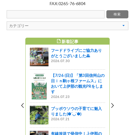
FAX:0265-76-6804
新着記事
すめ記事
フードドライブにご協力あり
術祭2020-
がとうございました🙇
ティスト紹介
2026.07.30
高瀬渓谷、
品を見に行
【7/26 (日)】「第3回信州山の
日ｉｎ駒ヶ根ファームス」に
おいて上伊那の観光PRをしま
す
ョンが見え
2026.07.23
ブッポウソウの子育てに魅入
りました(❁´◡`❁)
2026.07.21
うまいもんと
広場をのぞ
有線放送で発信中！上伊那の