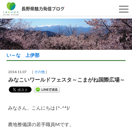
t
o
g
g
l
e
n
a
v
i
g
い～な 上伊那
a
t
i
o
2014.11.07 ［
その他
］
n
みなこいワールドフェスタ～こまがね国際広場～
みなさん、こんにちは (^-^*)/
農地整備課の若手職員Mです。