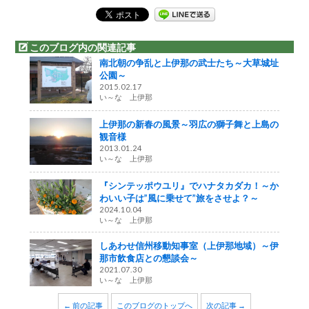
このブログ内の関連記事
南北朝の争乱と上伊那の武士たち～大草城址
公園～
2015.02.17
い～な 上伊那
上伊那の新春の風景～羽広の獅子舞と上島の
観音様
2013.01.24
い～な 上伊那
『シンテッポウユリ』でハナタカダカ！～か
わいい子は”風に乗せて”旅をさせよ？～
2024.10.04
い～な 上伊那
しあわせ信州移動知事室（上伊那地域）～伊
那市飲食店との懇談会～
2021.07.30
い～な 上伊那
← 前の記事
このブログのトップへ
次の記事 →