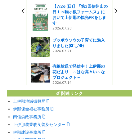
【7/26 (日)】「第3回信州山の
う
日ｉｎ駒ヶ根ファームス」に
おいて上伊那の観光PRをしま
 パトロー
す
2026.07.23
ャーツアー
ブッポウソウの子育てに魅入
りました(❁´◡`❁)
演奏家「鳥
2026.07.21
トリサイタ
有線放送で発信中！上伊那の
花だより ～はな高々い～な
プロジェクト～
2026.07.14
関連リンク
上伊那地域振興局
伊那保健福祉事務所
南信労政事務所
上伊那農業改良普及センター
伊那建設事務所