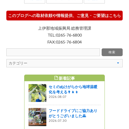
このブログへの取材依頼や情報提供、ご意見・ご要望はこちら
上伊那地域振興局 総務管理課
TEL:0265-76-6800
FAX:0265-76-6804
新着記事
すめ記事
セミのぬけがらから地球温暖
を体感しよ
化を考える👨‍👧‍👦
2026.08.07
がの
フードドライブにご協力あり
信州ふーど
がとうございました🙇
域を盛り上
2026.07.30
誌１ページ