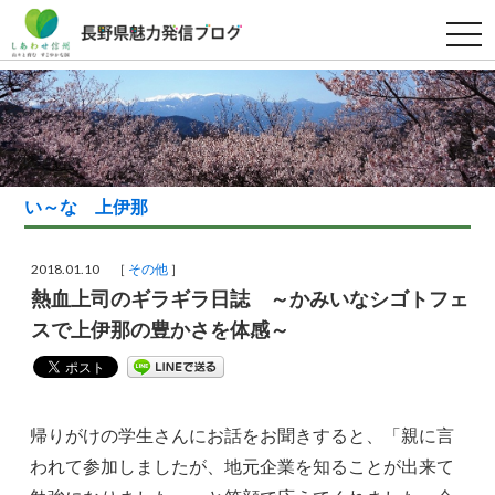
t
o
g
g
l
e
n
a
v
i
g
い～な 上伊那
a
t
i
o
2018.01.10 ［
その他
］
n
熱血上司のギラギラ日誌 ～かみいなシゴトフェ
スで上伊那の豊かさを体感～
帰りがけの学生さんにお話をお聞きすると、「親に言
われて参加しましたが、地元企業を知ることが出来て