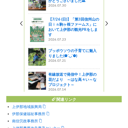
がとうございました🙇
白桃ミック
2026.07.30
した♪
【7/26 (日)】「第3回信州山の
日ｉｎ駒ヶ根ファームス」に
ジビエをP
おいて上伊那の観光PRをしま
す
2026.07.23
ブッポウソウの子育てに魅入
州の自然とと
りました(❁´◡`❁)
2026.07.21
! 信州ライフ -
有線放送で発信中！上伊那の
花だより ～はな高々い～な
プロジェクト～
2026.07.14
関連リンク
上伊那地域振興局
伊那保健福祉事務所
南信労政事務所
上伊那農業改良普及センター