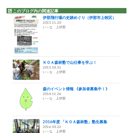
このブログ内の関連記事
伊那飛行場の史跡めぐり（伊那市上牧区）
2015.11.20
い～な 上伊那
ＫＯＡ森林塾で山仕事を学ぶ！
2015.03.31
い～な 上伊那
森のイベント情報 《参加者募集中！》
2014.11.26
い～な 上伊那
2016年度 「ＫＯＡ森林塾」塾生募集
2016.03.22
い～な 上伊那