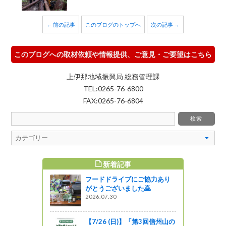
← 前の記事
このブログのトップへ
次の記事 →
このブログへの取材依頼や情報提供、ご意見・ご要望はこちら
上伊那地域振興局 総務管理課
TEL:0265-76-6800
FAX:0265-76-6804
新着記事
すめ記事
フードドライブにご協力あり
との森林づ
がとうございました🙇
を開催しま
2026.07.30
ットワーク
【7/26 (日)】「第3回信州山の