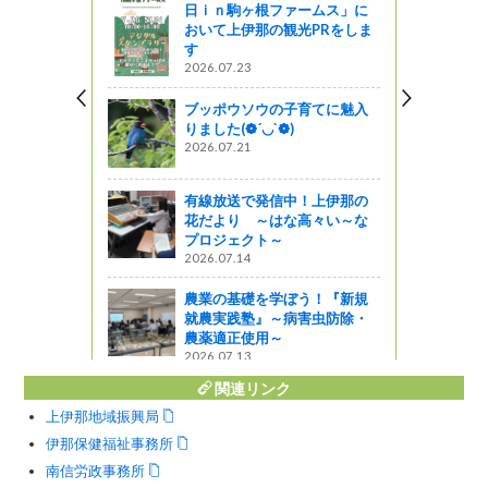
日ｉｎ駒ヶ根ファームス」に
あわせて啓
おいて上伊那の観光PRをしま
た。
す
2026.07.23
しょ！！
ブッポウソウの子育てに魅入
りました(❁´◡`❁)
コの達人
2026.07.21
活動推進
有線放送で発信中！上伊那の
花だより ～はな高々い～な
プロジェクト～
遭難防止】令
2026.07.14
で啓発活
農業の基礎を学ぼう！『新規
就農実践塾』～病害虫防除・
っと通信～
農薬適正使用～
2026.07.13
関連リンク
上伊那地域振興局
伊那保健福祉事務所
南信労政事務所