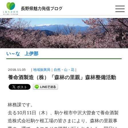
t
o
g
g
l
e
n
a
v
i
g
い～な 上伊那
a
t
i
o
2018.11.05 ［
地域振興局
自然・山・花
］
n
養命酒製造（株）「森林の里親」森林整備活動
林務課です。
去る10月11日（木）、駒ケ根市中沢大曽倉で養命酒製
造株式会社駒ケ根工場の皆さまにより、森林の里親事