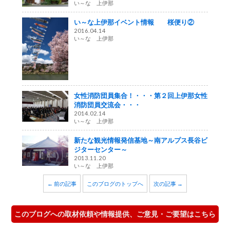
い～な 上伊那
い～な上伊那イベント情報 桜便り②
2016.04.14
い～な 上伊那
女性消防団員集合！・・・第２回上伊那女性
消防団員交流会・・・
2014.02.14
い～な 上伊那
新たな観光情報発信基地～南アルプス長谷ビ
ジターセンター～
2013.11.20
い～な 上伊那
← 前の記事
このブログのトップへ
次の記事 →
このブログへの取材依頼や情報提供、ご意見・ご要望はこちら