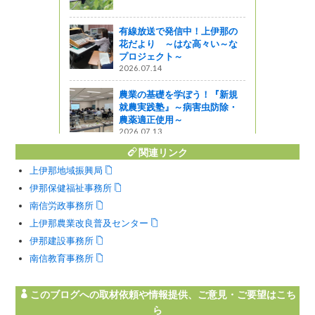
企画
有線放送で発信中！上伊那の
花だより ～はな高々い～な
自然に親しむ
プロジェクト～
」の御案内
2026.07.14
ャーツアー
農業の基礎を学ぼう！『新規
就農実践塾』～病害虫防除・
農薬適正使用～
2026.07.13
関連リンク
上伊那地域振興局
伊那保健福祉事務所
南信労政事務所
上伊那農業改良普及センター
伊那建設事務所
南信教育事務所
このブログへの取材依頼や情報提供、ご意見・ご要望はこち
ら