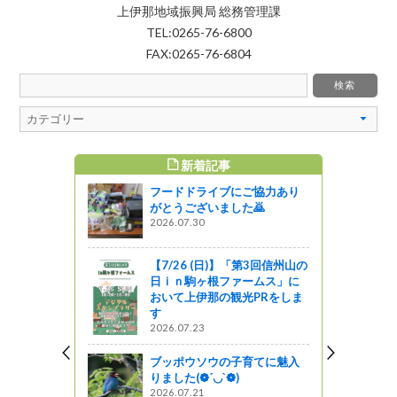
上伊那地域振興局 総務管理課
TEL:0265-76-6800
FAX:0265-76-6804
新着記事
すめ記事
フードドライブにご協力あり
念式典を開
がとうございました🙇
2026.07.30
ットワーク
【7/26 (日)】「第3回信州山の
食を満喫す
日ｉｎ駒ヶ根ファームス」に
訪・上伊那
おいて上伊那の観光PRをしま
す
2026.07.23
ブッポウソウの子育てに魅入
ンフ（観光マ
りました(❁´◡`❁)
やすい職
2026.07.21