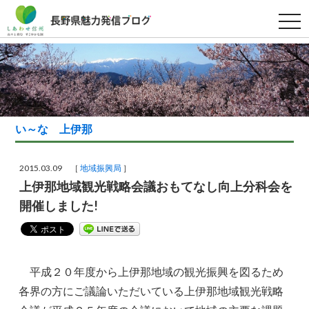
t
o
g
g
l
e
n
a
v
i
g
い～な 上伊那
a
t
i
o
2015.03.09 ［
地域振興局
］
n
上伊那地域観光戦略会議おもてなし向上分科会を
開催しました!
平成２０年度から上伊那地域の観光振興を図るため
各界の方にご議論いただいている上伊那地域観光戦略