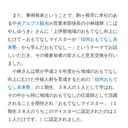
また、事例発表ということで、駒ヶ根市に本社のあ
る
中央アルプス観光㈱
営業本部係長の小林雄輝（こば
やしゆうき）さんに「上伊那地域のおもてなし向上に
むけて～おもてなしマイスターが
「信州おもてなし未
来塾」
から学んだおもてなし～」というテーマでお話
しいただき、その後参加者の皆さんと意見交換を行い
ました。
小林さんは県が平成２６年度から地域のおもてなし
向上にむけた中核人材を育成するための
「信州おもて
なし未来塾」
の１期生、３８人の１人として学ばれ、
その中から特に地域のおもてなしの伝道師として活躍
されることを期待され「おもてなしマイスター」（１
期生３８人のうちこのマイスターに認定されたのは１
１人だけです。）に認定されました。