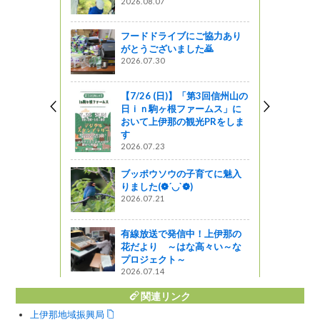
2026.08.07
われました
フードドライブにご協力あり
がとうございました🙇
うみやまイ
2026.07.30
がの
【7/26 (日)】「第3回信州山の
日ｉｎ駒ヶ根ファームス」に
こだわった
おいて上伊那の観光PRをしま
くの人に健
す
欲しい
2026.07.23
ブッポウソウの子育てに魅入
りました(❁´◡`❁)
サミット v
2026.07.21
有線放送で発信中！上伊那の
花だより ～はな高々い～な
プロジェクト～
2026.07.14
関連リンク
上伊那地域振興局