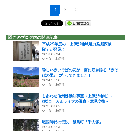
2
3
1
このブログ内の関連記事
平成25年度の「上伊那地域魅力発掘探検
隊」が発足!!
2013.05.24
い～な 上伊那
珍しい赤いそばの花が一面に咲き誇る『赤そ
ばの里』に行ってきました！
2024.10.10
い～な 上伊那
しあわせ信州移動知事室（上伊那地域）～
(株)ローカルライフの視察・意見交換～
2021.08.05
い～な 上伊那
戦国時代の伝説 飯島町『千人塚』
2013.02.13