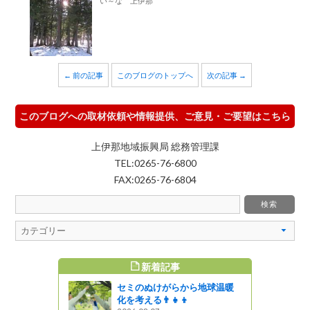
い～な 上伊那
← 前の記事
このブログのトップへ
次の記事 →
このブログへの取材依頼や情報提供、ご意見・ご要望はこちら
上伊那地域振興局 総務管理課
TEL:0265-76-6800
FAX:0265-76-6804
新着記事
すめ記事
セミのぬけがらから地球温暖
、飯田市で
化を考える👨‍👧‍👦
グとタウン