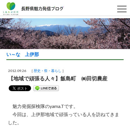
t
o
g
g
l
e
n
a
v
i
g
い～な 上伊那
a
t
i
o
2012.09.26 ［
歴史・祭・暮らし
］
n
【地域で頑張る人々】飯島町 ㈱田切農産
魅力発掘探検隊のyama.Tです。
今回は、上伊那地域で頑張っている人を訪ねてきま
した。