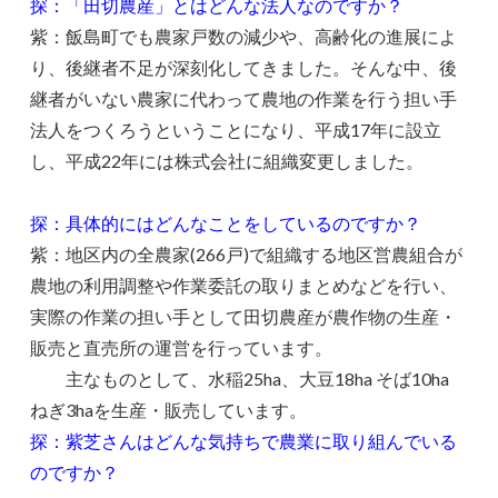
探：「田切農産」とはどんな法人なのですか？
紫：飯島町でも農家戸数の減少や、高齢化の進展によ
り、後継者不足が深刻化してきました。そんな中、後
継者がいない農家に代わって農地の作業を行う担い手
法人をつくろうということになり、平成17年に設立
し、平成22年には株式会社に組織変更しました。
探：具体的にはどんなことをしているのですか？
紫：地区内の全農家(266戸)で組織する地区営農組合が
農地の利用調整や作業委託の取りまとめなどを行い、
実際の作業の担い手として田切農産が農作物の生産・
販売と直売所の運営を行っています。
主なものとして、水稲25ha、大豆18ha そば10ha
ねぎ3haを生産・販売しています。
探：紫芝さんはどんな気持ちで農業に取り組んでいる
のですか？