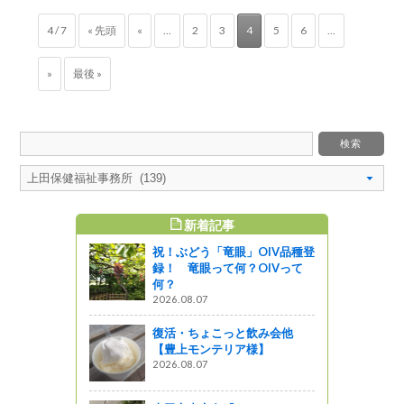
4 / 7
« 先頭
«
...
2
3
4
5
6
...
»
最後 »
新着記事
すめ記事
祝！ぶどう「竜眼」OIV品種登
見！エジプ
録！ 竜眼って何？OIVって
！
何？
2026.08.07
復活・ちょこっと飲み会他
川愛護活動
【豊上モンテリア様】
を実施しま
2026.08.07
』発見