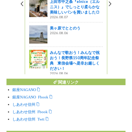
上田市中之条『elnice（エル
ニス）』でしっとり柔らかな
害対策検討
美味しいパンを買いました🍞
を開催しま
2026.08.07
美ヶ原でととのう
ットワーク
2026.08.06
か近場へ行
原での過ご
～
みんなで歌おう！みんなで祝
おう！長野県150周年記念祭
典 東信会場へ是非お越しく
ださい！
2026.08.06
関連リンク
銀座NAGANO
銀座NAGANO Facebook
しあわせ信州
しあわせ信州 Facebook
しあわせ信州 Twitter