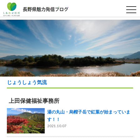
t
o
g
g
l
e
n
a
v
i
g
a
t
i
o
n
じょうしょう気流
上田保健福祉事務所
湯の丸山・烏帽子岳で紅葉が始まっていま
す！！
2021.10.07