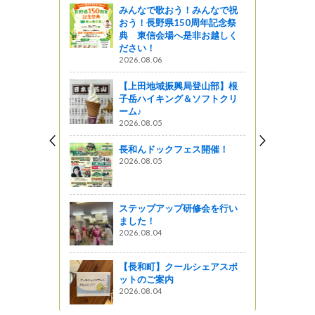
みんなで歌おう！みんなで祝
ヶ原ベリー
おう！長野県150周年記念祭
典 東信会場へ是非お越しく
ださい！
2026.08.06
前教室開催✿
【上田地域振興局登山部】根
子岳ハイキング＆ソフトクリ
がの
ーム♪
2026.08.05
長和んドックフェス開催！
星レストラン
2026.08.05
きゃチョーソ
市）
ステップアップ研修会を行い
ました！
2026.08.04
【長和町】クールシェアスポ
ットのご案内
2026.08.04