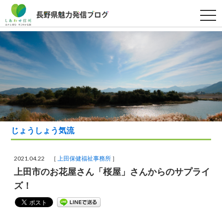
t
o
g
g
l
e
n
a
v
i
g
a
t
i
o
n
じょうしょう気流
2021.04.22 ［
上田保健福祉事務所
］
上田市のお花屋さん「桜屋」さんからのサプライ
ズ！