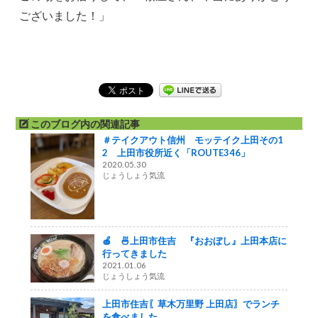
ございました！」
このブログ内の関連記事
＃テイクアウト信州 モッテイク上田その1
2 上田市役所近く「ROUTE346」
2020.05.30
じょうしょう気流
🍎 🍜上田市住吉 『おおぼし』上田本店に
行ってきました
2021.01.06
じょうしょう気流
上田市住吉〖草木万里野 上田店〗でランチ
を食べました