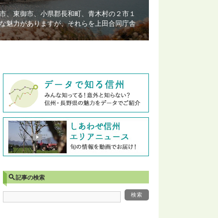
市、東御市、小県郡長和町、青木村の２市１
な魅力がありますが、それらを上田合同庁舎
記事の検索