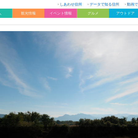
しあわせ信州
データで知る信州
動画で
人
観光情報
イベント情報
グルメ
アウトドア