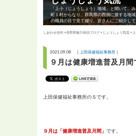
「上小（じょうしょう）地域」と聞いて、み
町１村からなり、群馬県の西側に接する地域
の職員の目で見て綴り、皆さんにご紹介して
しあわせ信州
>
長野県魅力発信ブログ
>
じょうしょう気流
>
上
2021.09.08 ［
上田保健福祉事務所
］
９月は健康増進普及月間
上田保健福祉事務所のＳです。
９月は「健康増進普及月間」
です。