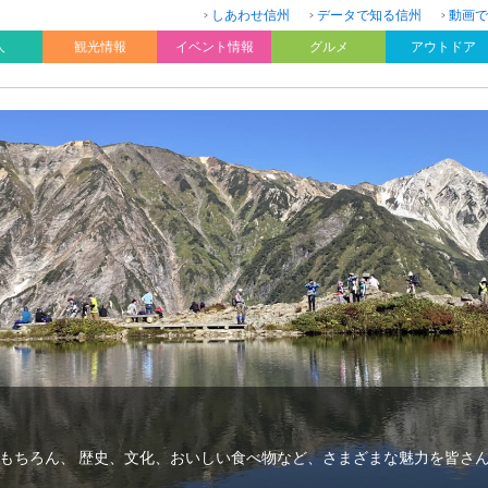
しあわせ信州
データで知る信州
動画で
人
観光情報
イベント情報
グルメ
アウトドア
もちろん、 歴史、文化、おいしい食べ物など、さまざまな魅力を皆さ