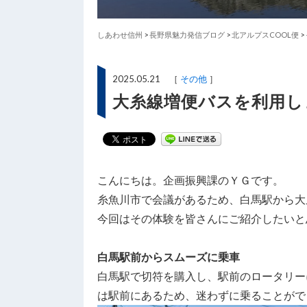
しあわせ信州
>
長野県魅力発信ブログ
>
北アルプスCOOL便
>
2025.05.21 ［
その他
］
大糸線増便バスを利用し
こんにちは。企画振興課のＹＧです。
糸魚川市で会議があるため、白馬駅から大
今回はその体験を皆さんにご紹介したいと
白馬駅前からスムーズに乗車
白馬駅で切符を購入し、駅前のロータリー
は駅前にあるため、迷わずに乗ることがで