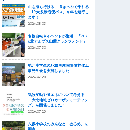
山も海も行ける。JRきっぷで乗れる
「JR大糸線増便バス」今年も運行し
ます！
2026.08.03
名物自転車イベントが復活！「202
6北アルプス山麓グランフォンド」
2026.07.30
地元小学生のJR白馬駅前無電柱化工
事見学会を実施しました
2026.07.28
気候変動や省エネについて考える
「大北地域ゼロカーボンミーティン
グ」を開催しました！
2026.07.23
八坂小学校のみんなと「ぬるめ」を
調査