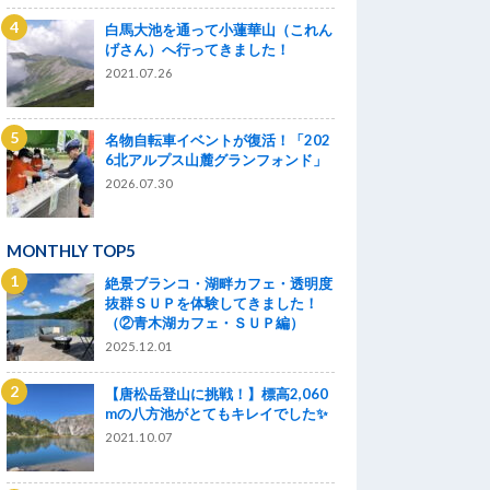
白馬大池を通って小蓮華山（これん
げさん）へ行ってきました！
2021.07.26
名物自転車イベントが復活！「202
6北アルプス山麓グランフォンド」
2026.07.30
MONTHLY TOP5
絶景ブランコ・湖畔カフェ・透明度
抜群ＳＵＰを体験してきました！
（②青木湖カフェ・ＳＵＰ編）
2025.12.01
【唐松岳登山に挑戦！】標高2,060
mの八方池がとてもキレイでした✨
2021.10.07