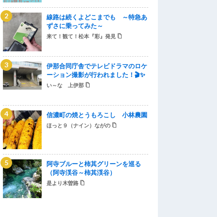
線路は続くよどこまでも ～特急あ
ずさに乗ってみた～
来て！観て！松本『彩』発見
伊那合同庁舎でテレビドラマのロケ
ーション撮影が行われました！🎬✨
い～な 上伊那
信濃町の焼とうもろこし 小林農園
ほっと９（ナイン）ながの
阿寺ブルーと柿其グリーンを巡る
（阿寺渓谷～柿其渓谷）
是より木曽路