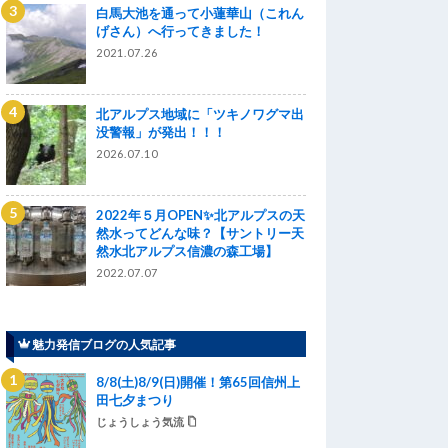
白馬大池を通って小蓮華山（これん
げさん）へ行ってきました！
2021.07.26
北アルプス地域に「ツキノワグマ出
没警報」が発出！！！
2026.07.10
2022年５月OPEN✨北アルプスの天
然水ってどんな味？【サントリー天
然水北アルプス信濃の森工場】
2022.07.07
魅力発信ブログの人気記事
8/8(土)8/9(日)開催！第65回信州上
田七夕まつり
じょうしょう気流