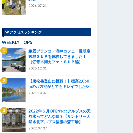
2026.07.21
アクセスランキング
WEEKLY TOP5
絶景ブランコ・湖畔カフェ・透明度
抜群ＳＵＰを体験してきました！
（②青木湖カフェ・ＳＵＰ編）
2025.12.01
【唐松岳登山に挑戦！】標高2,060
mの八方池がとてもキレイでした✨
2021.10.07
2022年５月OPEN✨北アルプスの天
然水ってどんな味？【サントリー天
然水北アルプス信濃の森工場】
2022.07.07