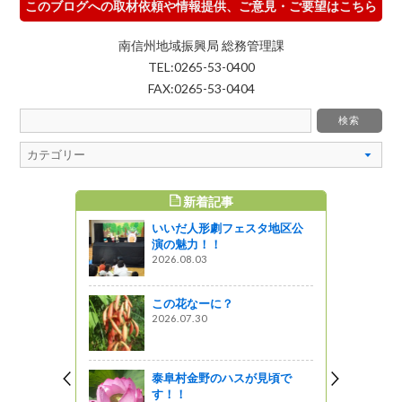
このブログへの取材依頼や情報提供、ご意見・ご要望はこちら
南信州地域振興局 総務管理課
TEL:0265-53-0400
FAX:0265-53-0404
新着記事
すめ記事
いいだ人形劇フェスタ地区公
演の魅力！！
2026.08.03
この花なーに？
2026.07.30
泰阜村金野のハスが見頃で
す！！