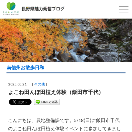
t
o
g
g
l
e
n
a
v
i
g
a
t
i
南信州お散歩日和
o
n
2025.05.21 ［
その他
］
よこね田んぼ田植え体験（飯田市千代）
こんにちは、農地整備課です。5/18(日)に飯田市千代
のよこね田んぼ田植え体験イベントに参加してきまし