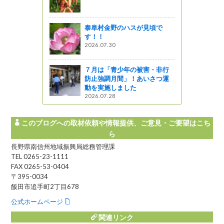
っと通信～
泰阜村金野のハスが見頃で
で講演をし
す！！
リス）
2026.07.30
ってるの？
７月は「青少年の被害・非行
エコーライ
防止強調月間」！あいさつ運
見つけまし
動を実施しました
2026.07.28
しょ！！
このブログへの取材依頼や情報提供、ご意見・ご要望はこち
ら
長野県南信州地域振興局総務管理課
TEL 0265-23-1111
FAX 0265-53-0404
〒395-0034
飯田市追手町2丁目678
公式ホームページ
関連リンク