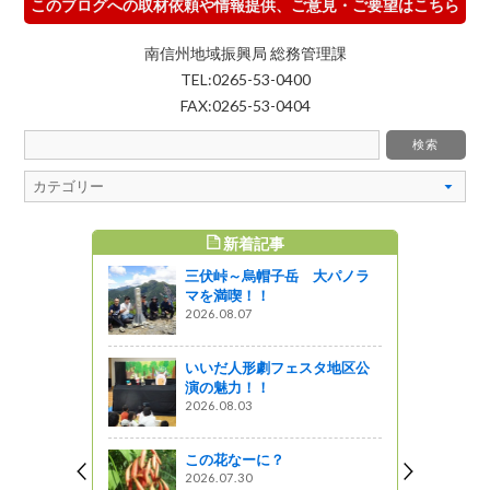
このブログへの取材依頼や情報提供、ご意見・ご要望はこちら
南信州地域振興局 総務管理課
TEL:0265-53-0400
FAX:0265-53-0404
新着記事
すめ記事
三伏峠～烏帽子岳 大パノラ
の天然水
マを満喫！！
2026.08.07
いいだ人形劇フェスタ地区公
演の魅力！！
2026.08.03
この花なーに？
冬の訪
2026.07.30