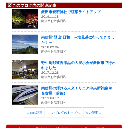
このブログ内の関連記事
飯田市愛宕神社で紅葉ライトアップ
2016.11.18
南信州お散歩日和
南信州”登山”日和 ～塩見岳に行ってきまし
た！～
2018.09.04
南信州お散歩日和
野生鳥獣被害用品の大展示会が飯田市で行わ
れました
2017.12.28
南信州お散歩日和
南信州の輝ける未来！リニア中央新幹線 in
名古屋（前編）
2015.03.19
南信州お散歩日和
← 前の記事
このブログのトップへ
次の記事 →