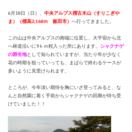
6月18日（日）、
中央アルプス摺古木山（すりこぎや
ま）（標高2,168ｍ 飯田市）
へ行ってきました。
この山は中央アルプスの南端に位置し、大平宿から北
へ林道沿いに9ｋｍ程入った所にあります。
シャクナゲ
の群生地
として知られていますが、当たり年が少なく
花の時期を狙っていっても、まばらで終わるケースが
多いように見受けられます。
ところが、今年淡い期待を胸にいざ登ってみると、な
んと自然園に着く手前からシャクナゲの回廊が待ち受
けていました！！