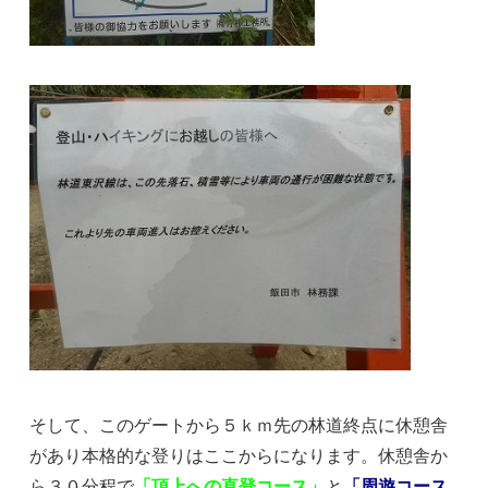
そして、このゲートから５ｋｍ先の林道終点に休憩舎
があり本格的な登りはここからになります。休憩舎か
ら３０分程で
「頂上への直登コース」
と
「周遊コース