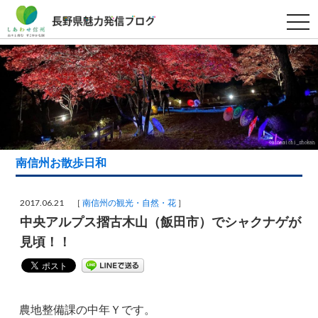
t
o
g
g
l
e
n
a
v
i
g
a
t
i
南信州お散歩日和
o
n
2017.06.21 ［
南信州の観光・自然・花
］
中央アルプス摺古木山（飯田市）でシャクナゲが
見頃！！
農地整備課の中年Ｙです。