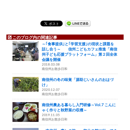
このブログ内の関連記事
～｢食事提供｣と｢学習支援｣の現状と課題を
話し合う～ 信州こどもカフェ推進「南信
州子ども応援プラットフォーム」第２回全体
会議を開催
2018.03.08
南信州お散歩日和
南信州の冬の味覚「源助じいさんのおはづ
け」
2020.12.07
南信州お散歩日和
南信州農ある暮らし入門研修～Vol.7 こんに
ゃく作りと秋野菜の収穫～
2019.11.05
南信州お散歩日和