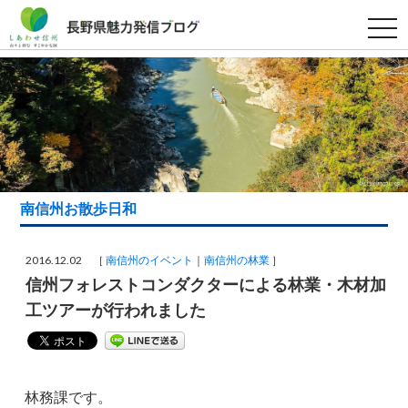
t
o
g
g
l
e
n
a
v
i
g
a
t
i
南信州お散歩日和
o
n
2016.12.02 ［
南信州のイベント
南信州の林業
］
信州フォレストコンダクターによる林業・木材加
工ツアーが行われました
林務課です。