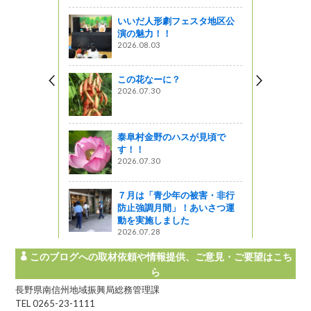
いいだ人形劇フェスタ地区公
アー」とい
演の魅力！！
します！
2026.08.03
ってるの？
この花なーに？
ー参加者募
2026.07.30
泰阜村金野のハスが見頃で
ツアー そ
す！！
2026.07.30
ャーツアー
７月は「青少年の被害・非行
防止強調月間」！あいさつ運
動を実施しました
2026.07.28
このブログへの取材依頼や情報提供、ご意見・ご要望はこち
ら
長野県南信州地域振興局総務管理課
TEL 0265-23-1111