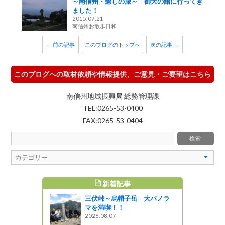
～南信州・癒しの旅～ 御大の館に行ってき
ました！
2015.07.21
南信州お散歩日和
← 前の記事
このブログのトップへ
次の記事 →
このブログへの取材依頼や情報提供、ご意見・ご要望はこちら
南信州地域振興局 総務管理課
TEL:0265-53-0400
FAX:0265-53-0404
新着記事
すめ記事
三伏峠～烏帽子岳 大パノラ
旅
マを満喫！！
2026.08.07