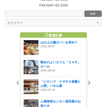
FAX:0267-63-3105
新着記事
すめ記事
山の上の揚げパンを求めて
2026.08.07
眺めのよいカフエ「ＯＡＲ」
オール
2026.08.06
「ヒロシマ・ナガサキ原爆と
人間」パネル展
2026.07.28
人権啓発センター巡回展のお
知らせ