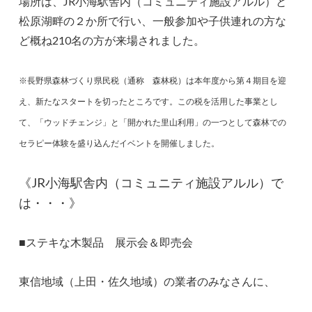
場所は、JR小海駅舎内（コミュニティ施設アルル）と
松原湖畔の２か所で行い、一般参加や子供連れの方な
ど概ね210名の方が来場されました。
※長野県森林づくり県民税（通称 森林税）は本年度から第４期目を迎
え、新たなスタートを切ったところです。この税を活用した事業とし
て、「ウッドチェンジ」と「開かれた里山利用」の一つとして森林での
セラピー体験を盛り込んだイベントを開催しました。
《JR小海駅舎内（コミュニティ施設アルル）で
は・・・》
■ステキな木製品 展示会＆即売会
東信地域（上田・佐久地域）の業者のみなさんに、