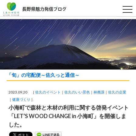
t
o
g
g
l
e
n
a
v
i
g
a
t
i
o
「旬」の宅配便～佐久っと通信～
n
2023.09.20 ［
佐久のイベント
佐久のいい景色
林務課
佐久の企業
健康づくり
］
小海町で森林と木材の利用に関する啓発イベント
「LET’S WOOD CHANGE in 小海町」を開催しま
した。