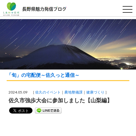
t
o
g
g
l
e
n
a
v
i
g
a
t
i
o
「旬」の宅配便～佐久っと通信～
n
2024.05.09 ［
佐久のイベント
農地整備課
健康づくり
］
佐久市強歩大会に参加しました【山梨編】