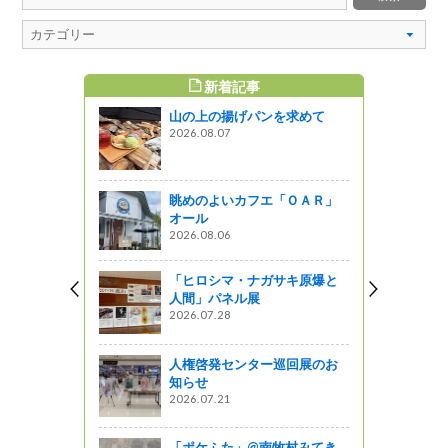
新着記事
すめ記事
山の上の揚げパンを求めて
2026.08.07
眺めのよいカフエ「ＯＡＲ」
オール
2026.08.06
「ヒロシマ・ナガサキ原爆と
人間」パネル展
2026.07.28
人権啓発センター巡回展のお
知らせ
2026.07.21
「ポケふた」@南牧村みてき