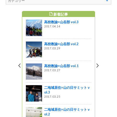
新着記事
すめ記事
高校教諭×山岳部 vol.3
vol. 1～
2017.04.14
ャーツアー
ゾート信州i
高校教諭×山岳部 vol.2
開催）
2017.03.29
企画
平ホテルを
高校教諭×山岳部 vol.1
2017.03.27
っと通信～
県産材で新
二地域居住×山の日サミット v
小屋等を設
ol.3
どもの居場
2017.03.25
二地域居住×山の日サミット v
ol.2