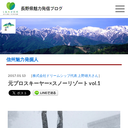
t
o
g
g
l
e
n
a
v
i
g
a
信州魅力発掘人
t
i
o
n
2017.01.13 ［
株式会社ドリームシップ代表 上野雄大さん
］
元プロスキーヤー×スノーリゾート vol.1